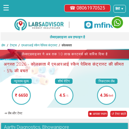
☰
☎ 08061970525
हिंदी ▼
|
लैब्सएडवाइजर अब एम्फाइन है
होम
टेस्ट्स
एमआरआई स्कैन पेल्विस कंट्रास्ट
कोलकाता
लैब्सएडवाइजर ने अब तक 10 लाख कस्टमर्स को सर्विस दिया है
अगस्त 2026 -
कोलकाता में एमआरआई स्कैन पेल्विस कंट्रास्ट
की कीमत
- 5% की बचत
न्यूनतम मूल्य
शीर्ष रेटिंग
निकटतम लैब
₹ 6650
4.5
4.36
/5
किमी
➜ लैब और टेस्ट
◉ आपका स्थान
↺ टेस्ट बदले
Aarthi Diagnostics, Bhowanipore