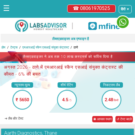
☰
☎ 08061970525
हिंदी ▼
|
लैब्सएडवाइजर अब एम्फाइन है
होम
टेस्ट्स
एमआरआई स्कैन एसआई संयुक्त कंट्रास्ट
ठाणे
लैब्सएडवाइजर ने अब तक 10 लाख कस्टमर्स को सर्विस दिया है
अगस्त 2026 -
ठाणे में एमआरआई स्कैन एसआई संयुक्त कंट्रास्ट
की
कीमत - 6% की बचत
न्यूनतम मूल्य
शीर्ष रेटिंग
निकटतम लैब
₹ 5650
4.5
2.48
/5
किमी
➜ लैब और टेस्ट
◉ आपका स्थान
↺ टेस्ट बदले
Aarthi Diagnostics, Thane