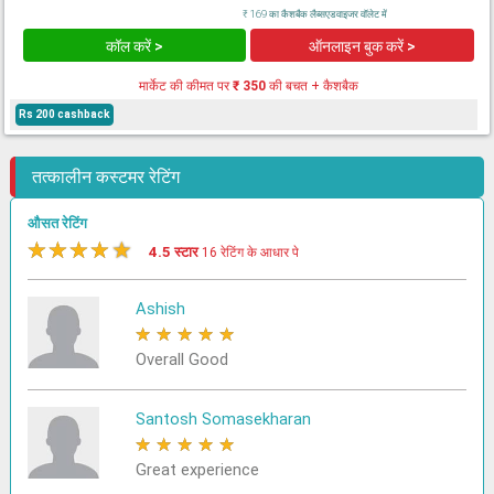
₹ 169 का कैशबैक लैब्सएडवाइजर वॉलेट में
कॉल करें >
ऑनलाइन बुक करें >
मार्केट की कीमत पर
₹ 350
की बचत + कैशबैक
Rs 200 cashback
तत्कालीन कस्टमर रेटिंग
औसत रेटिंग
★
★
★
★
★
4.5 स्टार
16 रेटिंग के आधार पे
Ashish
★
★
★
★
★
Overall Good
Santosh Somasekharan
★
★
★
★
★
Great experience