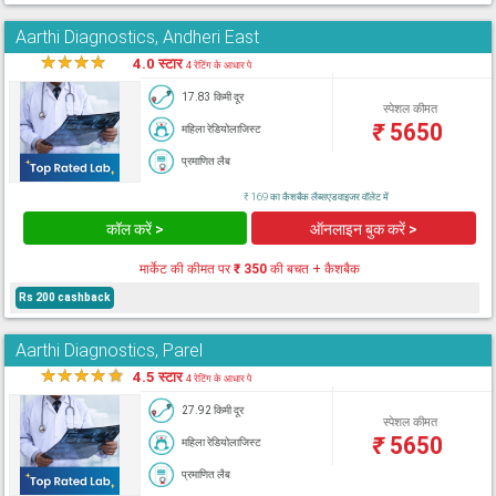
Aarthi Diagnostics, Andheri East
★
★
★
★
★
4.0 स्टार
4 रेटिंग के आधार पे
17.83 किमी दूर
स्पेशल कीमत
₹
5650
महिला रेडियोलाजिस्ट
प्रमाणित लैब
₹ 169 का कैशबैक लैब्सएडवाइजर वॉलेट में
कॉल करें >
ऑनलाइन बुक करें >
मार्केट की कीमत पर
₹ 350
की बचत + कैशबैक
Rs 200 cashback
Aarthi Diagnostics, Parel
★
★
★
★
★
4.5 स्टार
4 रेटिंग के आधार पे
27.92 किमी दूर
स्पेशल कीमत
₹
5650
महिला रेडियोलाजिस्ट
प्रमाणित लैब