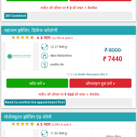
मार्केट की कीमत पर
₹ 0
की बचत + कैशबैक
200 Cashback
महाजन इमेजिंग, डिफेंस कॉलोनी
★
★
★
★
★
4.8 स्टार
132 रेटिंग के आधार पे
16.27 किमी दूर
₹
8000
महिला रेडियोलाजिस्ट
₹
7440
प्रमाणित लैब
₹ 223 का कैशबैक लैब्सएडवाइजर वॉलेट में
कॉल करें >
ऑनलाइन बुक करें >
मार्केट की कीमत पर
₹ 560
की बचत + कैशबैक
Need to confirm the appointment First
मोलेक्यूलर इमेजिंग एंड थेरेपी
★
★
★
★
★
4.5 स्टार
26 रेटिंग के आधार पे
17.83 किमी दूर
स्पेशल कीमत