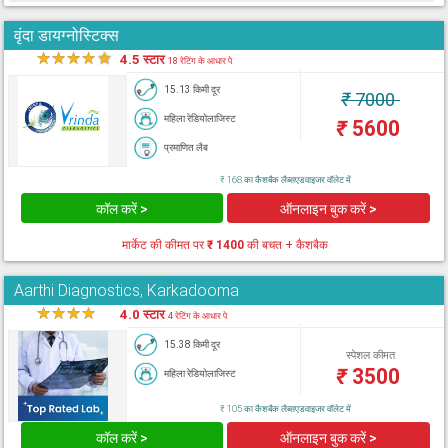
वृंदा डायग्नोस्टिक्स
★
★
★
★
★
4.5 स्टार
18 रेटिंग के आधार पे
15.13 किमी दूर
₹
7000
महिला रेडियोलाजिस्ट
₹
5600
प्रमाणित लैब
₹ 168 का कैशबैक लैब्सएडवाइजर वॉलेट में
कॉल करें >
ऑनलाइन बुक करें >
मार्केट की कीमत पर
₹ 1400
की बचत + कैशबैक
Aarthi Diagnostics, Karkadooma
★
★
★
★
★
4.0 स्टार
4 रेटिंग के आधार पे
15.38 किमी दूर
स्पेशल कीमत
₹
3500
महिला रेडियोलाजिस्ट
₹ 105 का कैशबैक लैब्सएडवाइजर वॉलेट में
कॉल करें >
ऑनलाइन बुक करें >