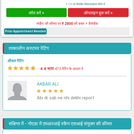
₹ 126 का कैशबैक लैब्सएडवाइजर वॉलेट में
कॉल करें >
ऑनलाइन बुक करें >
मार्केट की कीमत पर
₹ 2800
की बचत + कैशबैक
Prior Appointment Needed
तत्कालीन कस्टमर रेटिंग
औसत रेटिंग
★
★
★
★
★
4.8 स्टार
473 रेटिंग के आधार पे
AKBAR ALI
★
★
★
★
★
Abi dr sab ne nhi dekhi report
संक्षिप्त में - नोएडा में एमआरआई स्कैन एसआई संयुक्त की कीमत