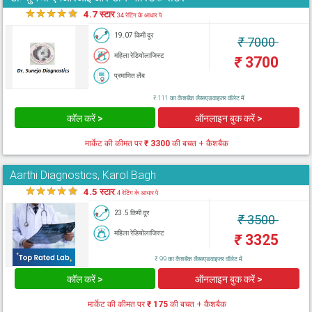
★
★
★
★
★
4.7 स्टार
34 रेटिंग के आधार पे
19.07 किमी दूर
₹
7000
महिला रेडियोलाजिस्ट
₹
3700
प्रमाणित लैब
₹ 111 का कैशबैक लैब्सएडवाइजर वॉलेट में
कॉल करें >
ऑनलाइन बुक करें >
मार्केट की कीमत पर
₹ 3300
की बचत + कैशबैक
Aarthi Diagnostics, Karol Bagh
★
★
★
★
★
4.5 स्टार
4 रेटिंग के आधार पे
23.5 किमी दूर
₹
3500
महिला रेडियोलाजिस्ट
₹
3325
₹ 99 का कैशबैक लैब्सएडवाइजर वॉलेट में
कॉल करें >
ऑनलाइन बुक करें >
मार्केट की कीमत पर
₹ 175
की बचत + कैशबैक