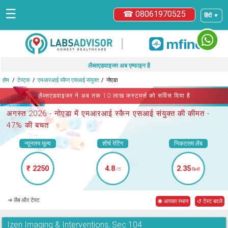
☰
☎ 08061970525
हिंदी ▼
|
लैब्सएडवाइजर अब एम्फाइन है
होम
टेस्ट्स
एमआरआई स्कैन एसआई संयुक्त
नोएडा
लैब्सएडवाइजर ने अब तक 10 लाख कस्टमर्स को सर्विस दिया है
अगस्त 2026 -
नोएडा में एमआरआई स्कैन एसआई संयुक्त
की कीमत -
47% की बचत
न्यूनतम मूल्य
शीर्ष रेटिंग
निकटतम लैब
₹ 2250
4.8
2.35
/5
किमी
➜ लैब और टेस्ट
◉ आपका स्थान
↺ टेस्ट बदले
Izen Imaging & Interventions, Sec 104