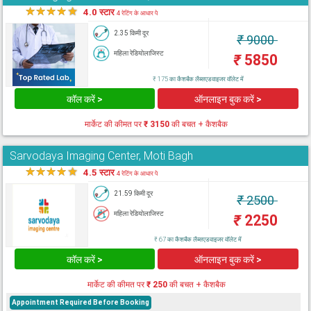
★
★
★
★
★
4.0 स्टार
4 रेटिंग के आधार पे
2.35 किमी दूर
₹
9000
महिला रेडियोलाजिस्ट
₹
5850
₹ 175 का कैशबैक लैब्सएडवाइजर वॉलेट में
कॉल करें >
ऑनलाइन बुक करें >
मार्केट की कीमत पर
₹ 3150
की बचत + कैशबैक
Sarvodaya Imaging Center, Moti Bagh
★
★
★
★
★
4.5 स्टार
4 रेटिंग के आधार पे
21.59 किमी दूर
₹
2500
महिला रेडियोलाजिस्ट
₹
2250
₹ 67 का कैशबैक लैब्सएडवाइजर वॉलेट में
कॉल करें >
ऑनलाइन बुक करें >
मार्केट की कीमत पर
₹ 250
की बचत + कैशबैक
Appointment Required Before Booking