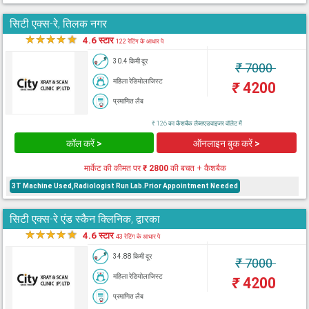
सिटी एक्स-रे, तिलक नगर
★
★
★
★
★
4.6 स्टार
122 रेटिंग के आधार पे
30.4 किमी दूर
₹
7000
महिला रेडियोलाजिस्ट
₹
4200
प्रमाणित लैब
₹ 126 का कैशबैक लैब्सएडवाइजर वॉलेट में
कॉल करें >
ऑनलाइन बुक करें >
मार्केट की कीमत पर
₹ 2800
की बचत + कैशबैक
3T Machine Used,Radiologist Run Lab.Prior Appointment Needed
सिटी एक्स-रे एंड स्कैन क्लिनिक, द्वारका
★
★
★
★
★
4.6 स्टार
43 रेटिंग के आधार पे
34.88 किमी दूर
₹
7000
महिला रेडियोलाजिस्ट
₹
4200
प्रमाणित लैब