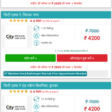
मार्केट की कीमत पर
₹ 2400
की बचत + कैशबैक
सिटी एक्स-रे, तिलक नगर
★
★
★
★
★
4.6 स्टार
122 रेटिंग के आधार पे
7.07 किमी दूर
₹
7000
महिला रेडियोलाजिस्ट
₹
4200
प्रमाणित लैब
₹ 126 का कैशबैक लैब्सएडवाइजर वॉलेट में
कॉल करें >
ऑनलाइन बुक करें >
मार्केट की कीमत पर
₹ 2800
की बचत + कैशबैक
3T Machine Used,Radiologist Run Lab.Prior Appointment Needed
सिटी एक्स-रे एंड स्कैन क्लिनिक, द्वारका
★
★
★
★
★
4.6 स्टार
43 रेटिंग के आधार पे
13.44 किमी दूर
₹
7000
महिला रेडियोलाजिस्ट
₹
4200