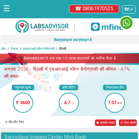
☰
☎ 08061970525
हिंदी ▼
|
लैब्सएडवाइजर अब एम्फाइन है
होम
टेस्ट्स
एमआरआई स्कैन वेनोग्राफी
दिल्ली
लैब्सएडवाइजर ने अब तक 10 लाख कस्टमर्स को सर्विस दिया है
अगस्त 2026 -
दिल्ली में एमआरआई स्कैन वेनोग्राफी
की कीमत - 47%
की बचत
न्यूनतम मूल्य
शीर्ष रेटिंग
निकटतम लैब
₹ 3600
4.7
7.07
/5
किमी
➜ लैब और टेस्ट
◉ आपका स्थान
↺ टेस्ट बदले
Sarvodaya Imaging Center, Moti Bagh