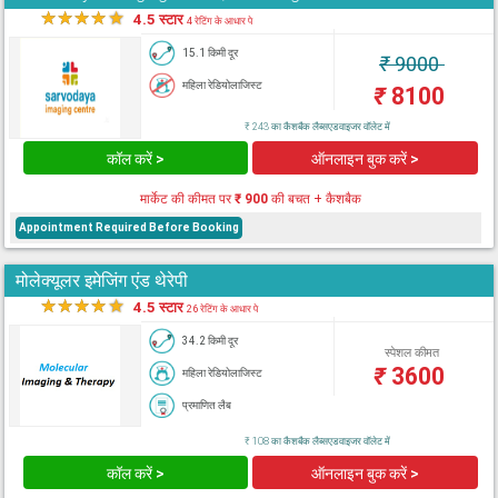
★
★
★
★
★
4.5 स्टार
4 रेटिंग के आधार पे
15.1 किमी दूर
₹
9000
महिला रेडियोलाजिस्ट
₹
8100
₹ 243 का कैशबैक लैब्सएडवाइजर वॉलेट में
कॉल करें >
ऑनलाइन बुक करें >
मार्केट की कीमत पर
₹ 900
की बचत + कैशबैक
Appointment Required Before Booking
मोलेक्यूलर इमेजिंग एंड थेरेपी
★
★
★
★
★
4.5 स्टार
26 रेटिंग के आधार पे
34.2 किमी दूर
स्पेशल कीमत
₹
3600
महिला रेडियोलाजिस्ट
प्रमाणित लैब
₹ 108 का कैशबैक लैब्सएडवाइजर वॉलेट में
कॉल करें >
ऑनलाइन बुक करें >