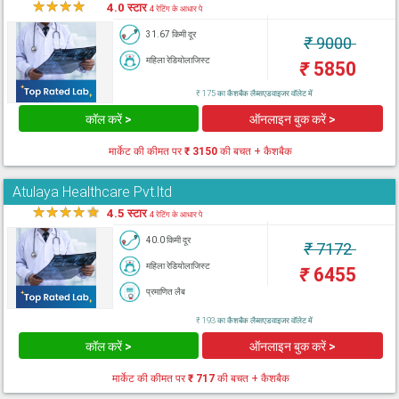
★
★
★
★
★
4.0 स्टार
4 रेटिंग के आधार पे
31.67 किमी दूर
₹
9000
महिला रेडियोलाजिस्ट
₹
5850
₹ 175 का कैशबैक लैब्सएडवाइजर वॉलेट में
कॉल करें >
ऑनलाइन बुक करें >
मार्केट की कीमत पर
₹ 3150
की बचत + कैशबैक
Atulaya Healthcare Pvt.ltd
★
★
★
★
★
4.5 स्टार
4 रेटिंग के आधार पे
40.0 किमी दूर
₹
7172
महिला रेडियोलाजिस्ट
₹
6455
प्रमाणित लैब
₹ 193 का कैशबैक लैब्सएडवाइजर वॉलेट में
कॉल करें >
ऑनलाइन बुक करें >
मार्केट की कीमत पर
₹ 717
की बचत + कैशबैक