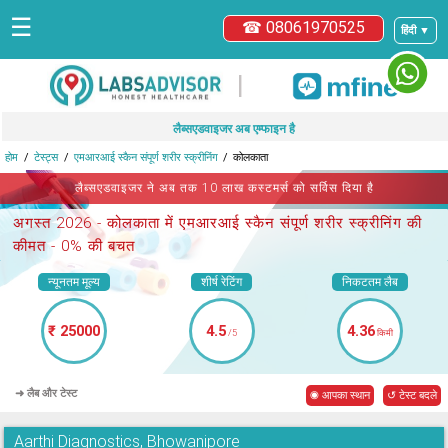
☰
☎ 08061970525
हिंदी ▼
|
लैब्सएडवाइजर अब एम्फाइन है
होम
टेस्ट्स
एमआरआई स्कैन संपूर्ण शरीर स्क्रीनिंग
कोलकाता
लैब्सएडवाइजर ने अब तक 10 लाख कस्टमर्स को सर्विस दिया है
अगस्त 2026 -
कोलकाता में एमआरआई स्कैन संपूर्ण शरीर स्क्रीनिंग
की
कीमत - 0% की बचत
न्यूनतम मूल्य
शीर्ष रेटिंग
निकटतम लैब
₹ 25000
4.5
4.36
/5
किमी
➜ लैब और टेस्ट
◉ आपका स्थान
↺ टेस्ट बदले
Aarthi Diagnostics, Bhowanipore