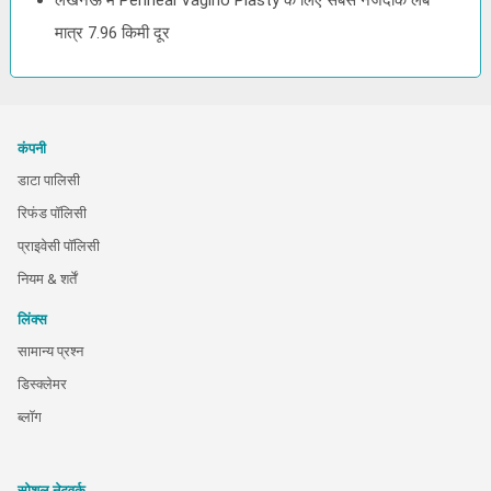
लखनऊ में Perineal Vagino Plasty के लिए सबसे नजदीक लैब
मात्र 7.96 किमी दूर
कंपनी
डाटा पालिसी
रिफंड पॉलिसी
प्राइवेसी पॉलिसी
नियम & शर्तें
लिंक्स
सामान्य प्रश्न
डिस्क्लेमर
ब्लॉग
सोशल नेटवर्क