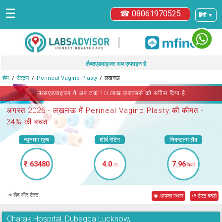
☰
☎ 08061970525
हिंदी ▼
|
लैब्सएडवाइजर अब एम्फाइन है
होम
टेस्ट्स
Perineal Vagino Plasty
लखनऊ
लैब्सएडवाइजर ने अब तक 10 लाख कस्टमर्स को सर्विस दिया है
अगस्त 2026 -
लखनऊ में Perineal Vagino Plasty
की कीमत -
34% की बचत
न्यूनतम मूल्य
शीर्ष रेटिंग
निकटतम लैब
₹ 63480
4.0
7.96
/5
किमी
➜ लैब और टेस्ट
◉ आपका स्थान
↺ टेस्ट बदले
Charak Hospital, Dubagga Lucknow,