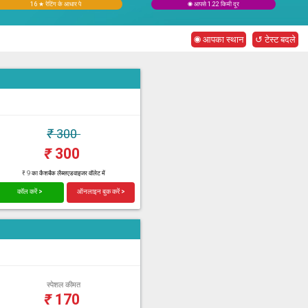
16 ★ रेटिंग के आधार पे
◉ आपसे 1.22 किमी दूर
◉ आपका स्थान
↺ टेस्ट बदले
₹
300
₹
300
₹ 9 का कैशबैक लैब्सएडवाइजर वॉलेट में
कॉल करें >
ऑनलाइन बुक करें >
स्पेशल कीमत
₹
170