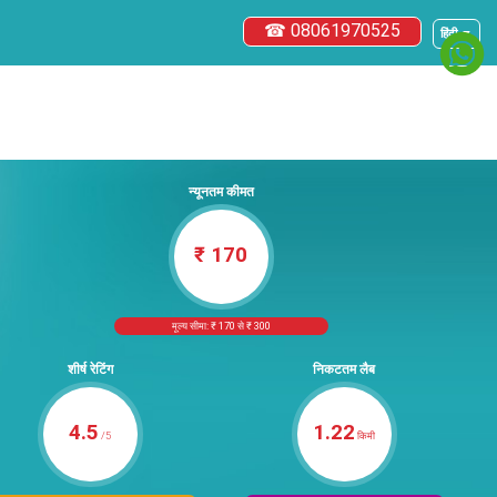
☎ 08061970525
हिंदी ▼
न्यूनतम कीमत
₹ 170
मूल्य सीमा: ₹ 170 से ₹ 300
शीर्ष रेटिंग
निकटतम लैब
4.5
1.22
/5
किमी