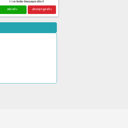
₹ 9 का कैशबैक लैब्सएडवाइजर वॉलेट में
कॉल करें >
ऑनलाइन बुक करें >