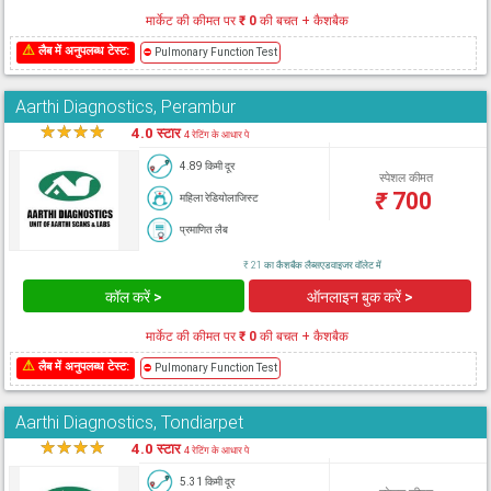
मार्केट की कीमत पर
₹ 0
की बचत + कैशबैक
⚠
लैब में अनुपलब्ध टेस्ट:
⛔
Pulmonary Function Test
Aarthi Diagnostics, Perambur
★
★
★
★
★
4.0 स्टार
4 रेटिंग के आधार पे
4.89 किमी दूर
स्पेशल कीमत
₹
700
महिला रेडियोलाजिस्ट
प्रमाणित लैब
₹ 21 का कैशबैक लैब्सएडवाइजर वॉलेट में
कॉल करें >
ऑनलाइन बुक करें >
मार्केट की कीमत पर
₹ 0
की बचत + कैशबैक
⚠
लैब में अनुपलब्ध टेस्ट:
⛔
Pulmonary Function Test
Aarthi Diagnostics, Tondiarpet
★
★
★
★
★
4.0 स्टार
4 रेटिंग के आधार पे
5.31 किमी दूर