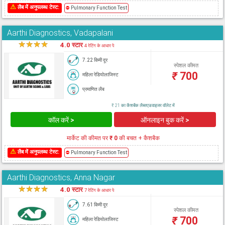
⚠
लैब में अनुपलब्ध टेस्ट:
⛔
Pulmonary Function Test
Aarthi Diagnostics, Vadapalani
★
★
★
★
★
4.0 स्टार
4 रेटिंग के आधार पे
7.22 किमी दूर
स्पेशल कीमत
₹
700
महिला रेडियोलाजिस्ट
प्रमाणित लैब
₹ 21 का कैशबैक लैब्सएडवाइजर वॉलेट में
कॉल करें >
ऑनलाइन बुक करें >
मार्केट की कीमत पर
₹ 0
की बचत + कैशबैक
⚠
लैब में अनुपलब्ध टेस्ट:
⛔
Pulmonary Function Test
Aarthi Diagnostics, Anna Nagar
★
★
★
★
★
4.0 स्टार
7 रेटिंग के आधार पे
7.61 किमी दूर
स्पेशल कीमत
₹
700
महिला रेडियोलाजिस्ट