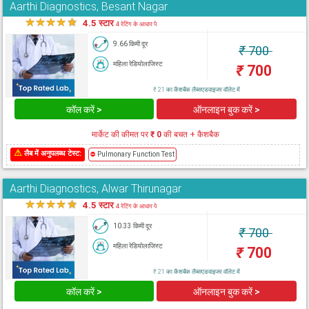
Aarthi Diagnostics, Besant Nagar
★
★
★
★
★
4.5 स्टार
4 रेटिंग के आधार पे
9.66 किमी दूर
₹
700
महिला रेडियोलाजिस्ट
₹
700
₹ 21 का कैशबैक लैब्सएडवाइजर वॉलेट में
कॉल करें >
ऑनलाइन बुक करें >
मार्केट की कीमत पर
₹ 0
की बचत + कैशबैक
⚠
लैब में अनुपलब्ध टेस्ट:
⛔
Pulmonary Function Test
Aarthi Diagnostics, Alwar Thirunagar
★
★
★
★
★
4.5 स्टार
4 रेटिंग के आधार पे
10.33 किमी दूर
₹
700
महिला रेडियोलाजिस्ट
₹
700
₹ 21 का कैशबैक लैब्सएडवाइजर वॉलेट में
कॉल करें >
ऑनलाइन बुक करें >