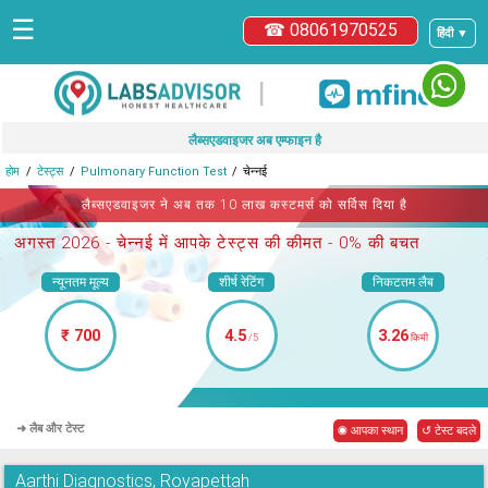
☰
☎ 08061970525
हिंदी ▼
|
लैब्सएडवाइजर अब एम्फाइन है
होम
टेस्ट्स
Pulmonary Function Test
चेन्नई
लैब्सएडवाइजर ने अब तक 10 लाख कस्टमर्स को सर्विस दिया है
अगस्त 2026 -
चेन्नई में आपके टेस्ट्स
की कीमत - 0% की बचत
न्यूनतम मूल्य
शीर्ष रेटिंग
निकटतम लैब
₹ 700
4.5
3.26
/5
किमी
➜ लैब और टेस्ट
◉ आपका स्थान
↺ टेस्ट बदले
Aarthi Diagnostics, Royapettah