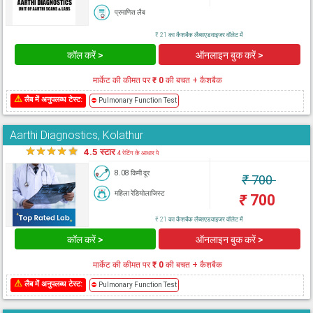
प्रमाणित लैब
₹ 21 का कैशबैक लैब्सएडवाइजर वॉलेट में
कॉल करें >
ऑनलाइन बुक करें >
मार्केट की कीमत पर
₹ 0
की बचत + कैशबैक
⚠
लैब में अनुपलब्ध टेस्ट:
⛔
Pulmonary Function Test
Aarthi Diagnostics, Kolathur
★
★
★
★
★
4.5 स्टार
4 रेटिंग के आधार पे
8.08 किमी दूर
₹
700
महिला रेडियोलाजिस्ट
₹
700
₹ 21 का कैशबैक लैब्सएडवाइजर वॉलेट में
कॉल करें >
ऑनलाइन बुक करें >
मार्केट की कीमत पर
₹ 0
की बचत + कैशबैक
⚠
लैब में अनुपलब्ध टेस्ट:
⛔
Pulmonary Function Test