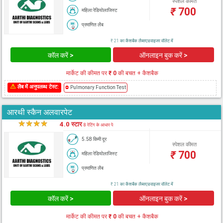
स्पेशल कीमत
₹
700
महिला रेडियोलाजिस्ट
प्रमाणित लैब
₹ 21 का कैशबैक लैब्सएडवाइजर वॉलेट में
कॉल करें >
ऑनलाइन बुक करें >
मार्केट की कीमत पर
₹ 0
की बचत + कैशबैक
⚠
लैब में अनुपलब्ध टेस्ट:
⛔
Pulmonary Function Test
आरथी स्कैन अलवारपेट
★
★
★
★
★
4.0 स्टार
8 रेटिंग के आधार पे
5.58 किमी दूर
स्पेशल कीमत
₹
700
महिला रेडियोलाजिस्ट
प्रमाणित लैब
₹ 21 का कैशबैक लैब्सएडवाइजर वॉलेट में
कॉल करें >
ऑनलाइन बुक करें >
मार्केट की कीमत पर
₹ 0
की बचत + कैशबैक