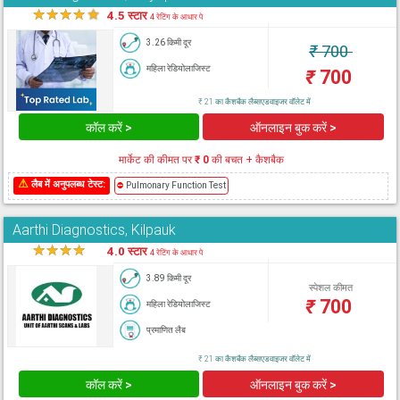
★
★
★
★
★
4.5 स्टार
4 रेटिंग के आधार पे
3.26 किमी दूर
₹
700
महिला रेडियोलाजिस्ट
₹
700
₹ 21 का कैशबैक लैब्सएडवाइजर वॉलेट में
कॉल करें >
ऑनलाइन बुक करें >
मार्केट की कीमत पर
₹ 0
की बचत + कैशबैक
⚠
लैब में अनुपलब्ध टेस्ट:
⛔
Pulmonary Function Test
Aarthi Diagnostics, Kilpauk
★
★
★
★
★
4.0 स्टार
4 रेटिंग के आधार पे
3.89 किमी दूर
स्पेशल कीमत
₹
700
महिला रेडियोलाजिस्ट
प्रमाणित लैब
₹ 21 का कैशबैक लैब्सएडवाइजर वॉलेट में
कॉल करें >
ऑनलाइन बुक करें >