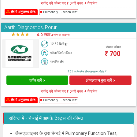
मार्केट की कीमत पर
₹ 0
की बचत + कैशबैक
⚠
लैब में अनुपलब्ध टेस्ट:
⛔
Pulmonary Function Test
Aarthi Diagnostics, Porur
★
★
★
★
★
4.0 स्टार
4 रेटिंग के आधार पे
12.52 किमी दूर
स्पेशल कीमत
₹
700
महिला रेडियोलाजिस्ट
प्रमाणित लैब
₹ 21 का कैशबैक लैब्सएडवाइजर वॉलेट में
कॉल करें >
ऑनलाइन बुक करें >
मार्केट की कीमत पर
₹ 0
की बचत + कैशबैक
⚠
लैब में अनुपलब्ध टेस्ट:
⛔
Pulmonary Function Test
संक्षिप्त में - चेन्नई में आपके टेस्ट्स की कीमत
लैब्सएडवाइजर के द्वारा चेन्नई में Pulmonary Function Test,