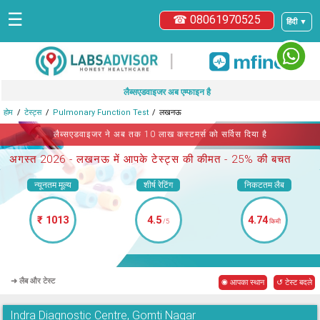
☰
☎ 08061970525
हिंदी ▼
|
लैब्सएडवाइजर अब एम्फाइन है
होम
टेस्ट्स
Pulmonary Function Test
लखनऊ
लैब्सएडवाइजर ने अब तक 10 लाख कस्टमर्स को सर्विस दिया है
अगस्त 2026 -
लखनऊ में आपके टेस्ट्स
की कीमत - 25% की बचत
न्यूनतम मूल्य
शीर्ष रेटिंग
निकटतम लैब
₹ 1013
4.5
4.74
/5
किमी
➜ लैब और टेस्ट
◉ आपका स्थान
↺ टेस्ट बदले
Indra Diagnostic Centre, Gomti Nagar