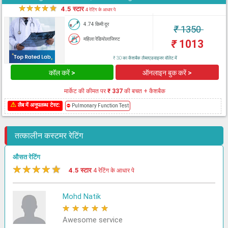
★
★
★
★
★
4.5 स्टार
4 रेटिंग के आधार पे
4.74 किमी दूर
₹
1350
महिला रेडियोलाजिस्ट
₹
1013
₹ 30 का कैशबैक लैब्सएडवाइजर वॉलेट में
कॉल करें >
ऑनलाइन बुक करें >
मार्केट की कीमत पर
₹ 337
की बचत + कैशबैक
⚠
लैब में अनुपलब्ध टेस्ट:
⛔
Pulmonary Function Test
तत्कालीन कस्टमर रेटिंग
औसत रेटिंग
★
★
★
★
★
4.5 स्टार
4 रेटिंग के आधार पे
Mohd Natik
★
★
★
★
★
Awesome service