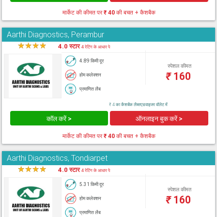
मार्केट की कीमत पर
₹ 40
की बचत + कैशबैक
Aarthi Diagnostics, Perambur
★
★
★
★
★
4.0 स्टार
4 रेटिंग के आधार पे
4.89 किमी दूर
स्पेशल कीमत
₹
160
होम कलेक्शन
प्रमाणित लैब
₹ 4 का कैशबैक लैब्सएडवाइजर वॉलेट में
कॉल करें >
ऑनलाइन बुक करें >
मार्केट की कीमत पर
₹ 40
की बचत + कैशबैक
Aarthi Diagnostics, Tondiarpet
★
★
★
★
★
4.0 स्टार
4 रेटिंग के आधार पे
5.31 किमी दूर
स्पेशल कीमत
₹
160
होम कलेक्शन
प्रमाणित लैब