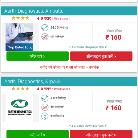
Aarthi Diagnostics, Ambattur
★
★
★
★
★
4.0 स्टार
4 रेटिंग के आधार पे
14.35 किमी दूर
स्पेशल कीमत
₹
160
होम कलेक्शन
₹ 4 का कैशबैक लैब्सएडवाइजर वॉलेट में
कॉल करें >
ऑनलाइन बुक करें >
मार्केट की कीमत पर
₹ 40
की बचत + कैशबैक
Aarthi Diagnostics, Kilpauk
★
★
★
★
★
4.0 स्टार
4 रेटिंग के आधार पे
3.89 किमी दूर
स्पेशल कीमत
₹
160
होम कलेक्शन
प्रमाणित लैब
₹ 4 का कैशबैक लैब्सएडवाइजर वॉलेट में
कॉल करें >
ऑनलाइन बुक करें >