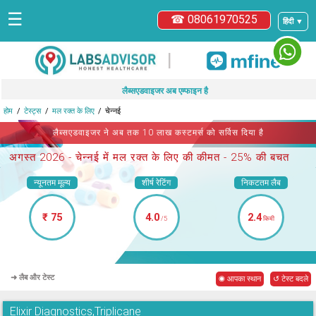
☰
☎ 08061970525
हिंदी ▼
|
लैब्सएडवाइजर अब एम्फाइन है
होम
टेस्ट्स
मल रक्त के लिए
चेन्नई
लैब्सएडवाइजर ने अब तक 10 लाख कस्टमर्स को सर्विस दिया है
अगस्त 2026 -
चेन्नई में मल रक्त के लिए
की कीमत - 25% की बचत
न्यूनतम मूल्य
शीर्ष रेटिंग
निकटतम लैब
₹ 75
4.0
2.4
/5
किमी
➜ लैब और टेस्ट
◉ आपका स्थान
↺ टेस्ट बदले
Elixir Diagnostics,Triplicane