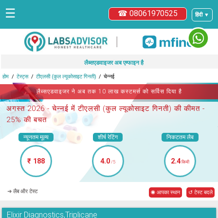
☰
☎ 08061970525
हिंदी ▼
|
लैब्सएडवाइजर अब एम्फाइन है
होम
टेस्ट्स
टीएलसी (कुल ल्यूकोसाइट गिनती)
चेन्नई
लैब्सएडवाइजर ने अब तक 10 लाख कस्टमर्स को सर्विस दिया है
अगस्त 2026 -
चेन्नई में टीएलसी (कुल ल्यूकोसाइट गिनती)
की कीमत -
25% की बचत
न्यूनतम मूल्य
शीर्ष रेटिंग
निकटतम लैब
₹ 188
4.0
2.4
/5
किमी
➜ लैब और टेस्ट
◉ आपका स्थान
↺ टेस्ट बदले
Elixir Diagnostics,Triplicane