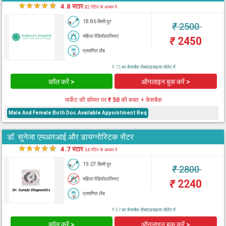
★
★
★
★
★
4.8 स्टार
82 रेटिंग के आधार पे
18.86 किमी दूर
₹
2500
महिला रेडियोलाजिस्ट
₹
2450
प्रमाणित लैब
₹ 73 का कैशबैक लैब्सएडवाइजर वॉलेट में
कॉल करें >
ऑनलाइन बुक करें >
मार्केट की कीमत पर
₹ 50
की बचत + कैशबैक
Male And Female Both Doc.Available Appointment Req
डॉ. सुनेजा एमआरआई और डायग्नोस्टिक सेंटर
★
★
★
★
★
4.7 स्टार
34 रेटिंग के आधार पे
19.07 किमी दूर
₹
2800
महिला रेडियोलाजिस्ट
₹
2240
प्रमाणित लैब
₹ 67 का कैशबैक लैब्सएडवाइजर वॉलेट में
कॉल करें >
ऑनलाइन बुक करें >