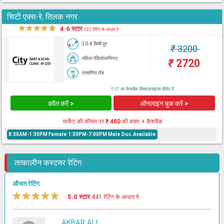
सिटी एक्स-रे, तिलक नगर
★
★
★
★
★
4.6 स्टार
122 रेटिंग के आधार पे
30.4 किमी दूर
₹
3200
महिला रेडियोलाजिस्ट
₹
2720
प्रमाणित लैब
₹ 81 का कैशबैक लैब्सएडवाइजर वॉलेट में
कॉल करें >
ऑनलाइन बुक करें >
मार्केट की कीमत पर
₹ 480
की बचत + कैशबैक
8:30AM-1:30PM Female 1:30PM-7:00PM Male Doc.Available
तत्कालीन कस्टमर रेटिंग
औसत रेटिंग
★
★
★
★
★
5.0 स्टार
441 रेटिंग के आधार पे
AKBAR ALI