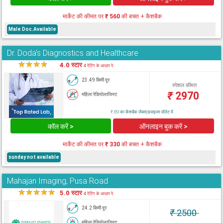
मार्केट की कीमत पर
₹ 560
की बचत + कैशबैक
Male Doc.Available
Dr. Doda's Diagnostics and Healthcare
★
★
★
★
★
4.0 स्टार
4 रेटिंग के आधार पे
23.49 किमी दूर
स्पेशल कीमत
₹
2970
महिला रेडियोलाजिस्ट
₹ 89 का कैशबैक लैब्सएडवाइजर वॉलेट में
कॉल करें >
ऑनलाइन बुक करें >
मार्केट की कीमत पर
₹ 330
की बचत + कैशबैक
sunday not available
Mahajan Imaging, Pusa Road
★
★
★
★
★
5.0 स्टार
4 रेटिंग के आधार पे
24.2 किमी दूर
₹
2500
महिला रेडियोलाजिस्ट