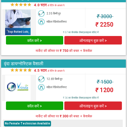
★
★
★
★
★
4.0 स्टार
4 रेटिंग के आधार पे
2.35 किमी दूर
₹
3000
महिला रेडियोलाजिस्ट
₹
2250
₹ 67 का कैशबैक लैब्सएडवाइजर वॉलेट में
कॉल करें >
ऑनलाइन बुक करें >
मार्केट की कीमत पर
₹ 750
की बचत + कैशबैक
वृंदा डायग्नोस्टिक वैशाली
★
★
★
★
★
4.5 स्टार
4 रेटिंग के आधार पे
12.69 किमी दूर
₹
1500
महिला रेडियोलाजिस्ट
₹
1200
₹ 36 का कैशबैक लैब्सएडवाइजर वॉलेट में
कॉल करें >
ऑनलाइन बुक करें >
मार्केट की कीमत पर
₹ 300
की बचत + कैशबैक
No Female Technician Available