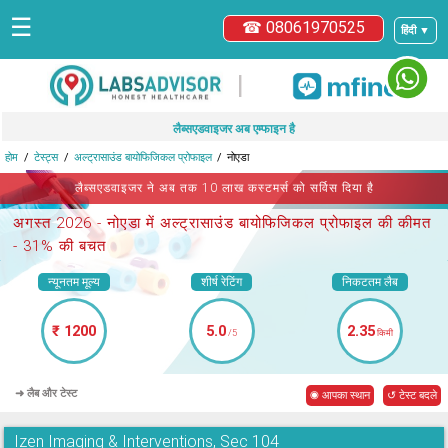
☰
☎ 08061970525
हिंदी ▼
|
लैब्सएडवाइजर अब एम्फाइन है
होम
टेस्ट्स
अल्ट्रासाउंड बायोफिजिकल प्रोफाइल
नोएडा
लैब्सएडवाइजर ने अब तक 10 लाख कस्टमर्स को सर्विस दिया है
अगस्त 2026 -
नोएडा में अल्ट्रासाउंड बायोफिजिकल प्रोफाइल
की कीमत
- 31% की बचत
न्यूनतम मूल्य
शीर्ष रेटिंग
निकटतम लैब
₹ 1200
5.0
2.35
/5
किमी
➜ लैब और टेस्ट
◉ आपका स्थान
↺ टेस्ट बदले
Izen Imaging & Interventions, Sec 104