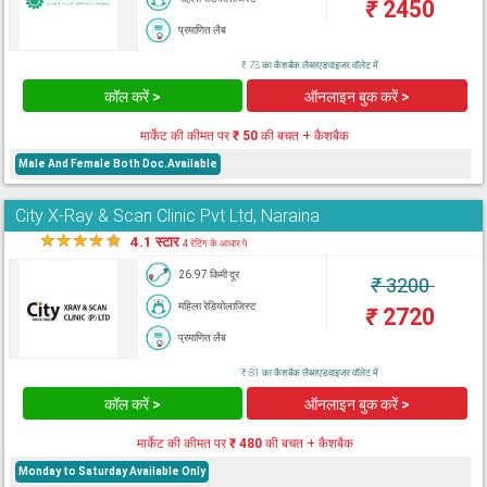
₹
2450
प्रमाणित लैब
₹ 73 का कैशबैक लैब्सएडवाइजर वॉलेट में
कॉल करें >
ऑनलाइन बुक करें >
मार्केट की कीमत पर
₹ 50
की बचत + कैशबैक
Male And Female Both Doc.Available
City X-Ray & Scan Clinic Pvt Ltd, Naraina
★
★
★
★
★
4.1 स्टार
4 रेटिंग के आधार पे
26.97 किमी दूर
₹
3200
महिला रेडियोलाजिस्ट
₹
2720
प्रमाणित लैब
₹ 81 का कैशबैक लैब्सएडवाइजर वॉलेट में
कॉल करें >
ऑनलाइन बुक करें >
मार्केट की कीमत पर
₹ 480
की बचत + कैशबैक
Monday to Saturday Available Only