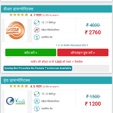
बीआर डायग्नोस्टिक्स
★
★
★
★
★
4.7 स्टार
33 रेटिंग के आधार पे
15.11 किमी दूर
₹
4000
महिला रेडियोलाजिस्ट
₹
2760
प्रमाणित लैब
₹ 82 का कैशबैक लैब्सएडवाइजर वॉलेट में
कॉल करें >
ऑनलाइन बुक करें >
मार्केट की कीमत पर
₹ 1240
की बचत + कैशबैक
Sunday Not Possible No Female Technician Available
वृंदा डायग्नोस्टिक्स
★
★
★
★
★
4.5 स्टार
18 रेटिंग के आधार पे
15.13 किमी दूर
₹
1500
महिला रेडियोलाजिस्ट
₹
1200
प्रमाणित लैब