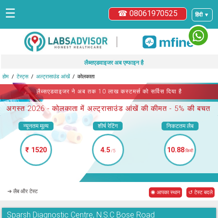
☰
☎ 08061970525
हिंदी ▼
|
लैब्सएडवाइजर अब एम्फाइन है
होम
टेस्ट्स
अल्ट्रासाउंड आंखें
कोलकाता
लैब्सएडवाइजर ने अब तक 10 लाख कस्टमर्स को सर्विस दिया है
अगस्त 2026 -
कोलकाता में अल्ट्रासाउंड आंखें
की कीमत - 5% की बचत
न्यूनतम मूल्य
शीर्ष रेटिंग
निकटतम लैब
₹ 1520
4.5
10.88
/5
किमी
➜ लैब और टेस्ट
◉ आपका स्थान
↺ टेस्ट बदले
Sparsh Diagnostic Centre, N.S.C Bose Road