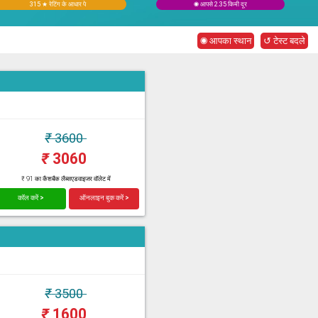
315 ★ रेटिंग के आधार पे
◉ आपसे 2.35 किमी दूर
◉ आपका स्थान
↺ टेस्ट बदले
₹
3600
₹
3060
₹ 91 का कैशबैक लैब्सएडवाइजर वॉलेट में
कॉल करें >
ऑनलाइन बुक करें >
₹
3500
₹
1600