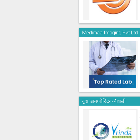
Medimaa Imaging Pvt Ltd
वृंदा डायग्नोस्टिक वैशाली