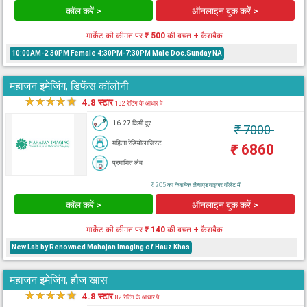
कॉल करें >
ऑनलाइन बुक करें >
मार्केट की कीमत पर
₹ 500
की बचत + कैशबैक
10:00AM-2:30PM Female 4:30PM-7:30PM Male Doc.Sunday NA
महाजन इमेजिंग, डिफेंस कॉलोनी
★
★
★
★
★
4.8 स्टार
132 रेटिंग के आधार पे
16.27 किमी दूर
₹
7000
महिला रेडियोलाजिस्ट
₹
6860
प्रमाणित लैब
₹ 205 का कैशबैक लैब्सएडवाइजर वॉलेट में
कॉल करें >
ऑनलाइन बुक करें >
मार्केट की कीमत पर
₹ 140
की बचत + कैशबैक
New Lab by Renowned Mahajan Imaging of Hauz Khas
महाजन इमेजिंग, हौज खास
★
★
★
★
★
4.8 स्टार
82 रेटिंग के आधार पे