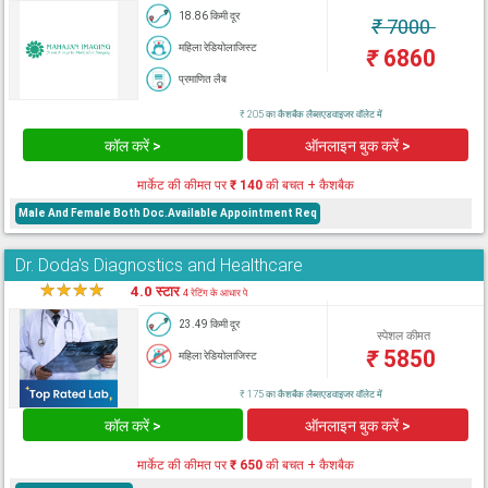
18.86 किमी दूर
₹
7000
महिला रेडियोलाजिस्ट
₹
6860
प्रमाणित लैब
₹ 205 का कैशबैक लैब्सएडवाइजर वॉलेट में
कॉल करें >
ऑनलाइन बुक करें >
मार्केट की कीमत पर
₹ 140
की बचत + कैशबैक
Male And Female Both Doc.Available Appointment Req
Dr. Doda's Diagnostics and Healthcare
★
★
★
★
★
4.0 स्टार
4 रेटिंग के आधार पे
23.49 किमी दूर
स्पेशल कीमत
₹
5850
महिला रेडियोलाजिस्ट
₹ 175 का कैशबैक लैब्सएडवाइजर वॉलेट में
कॉल करें >
ऑनलाइन बुक करें >
मार्केट की कीमत पर
₹ 650
की बचत + कैशबैक