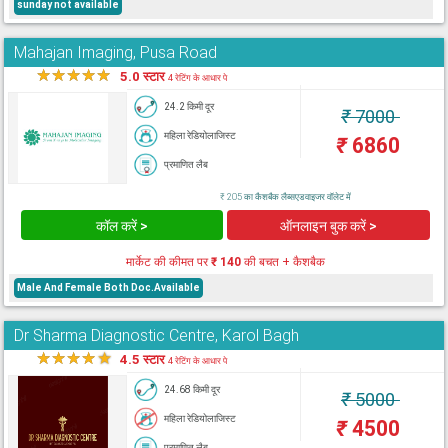
sunday not available
Mahajan Imaging, Pusa Road
★
★
★
★
★
5.0 स्टार
4 रेटिंग के आधार पे
24.2 किमी दूर
₹
7000
महिला रेडियोलाजिस्ट
₹
6860
प्रमाणित लैब
₹ 205 का कैशबैक लैब्सएडवाइजर वॉलेट में
कॉल करें >
ऑनलाइन बुक करें >
मार्केट की कीमत पर
₹ 140
की बचत + कैशबैक
Male And Female Both Doc.Available
Dr Sharma Diagnostic Centre, Karol Bagh
★
★
★
★
★
4.5 स्टार
4 रेटिंग के आधार पे
24.68 किमी दूर
₹
5000
महिला रेडियोलाजिस्ट
₹
4500
प्रमाणित लैब