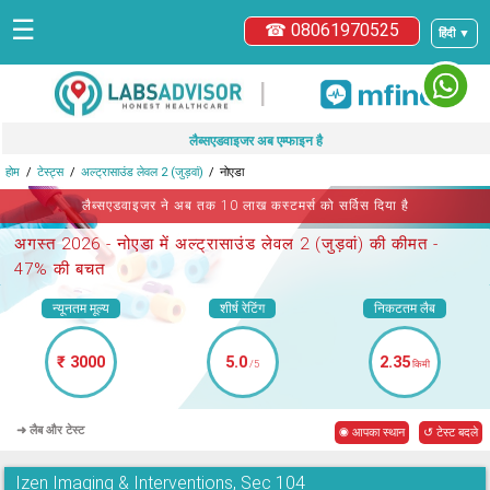
☰
☎ 08061970525
हिंदी ▼
|
लैब्सएडवाइजर अब एम्फाइन है
होम
टेस्ट्स
अल्ट्रासाउंड लेवल 2 (जुड़वां)
नोएडा
लैब्सएडवाइजर ने अब तक 10 लाख कस्टमर्स को सर्विस दिया है
अगस्त 2026 -
नोएडा में अल्ट्रासाउंड लेवल 2 (जुड़वां)
की कीमत -
47% की बचत
न्यूनतम मूल्य
शीर्ष रेटिंग
निकटतम लैब
₹ 3000
5.0
2.35
/5
किमी
➜ लैब और टेस्ट
◉ आपका स्थान
↺ टेस्ट बदले
Izen Imaging & Interventions, Sec 104