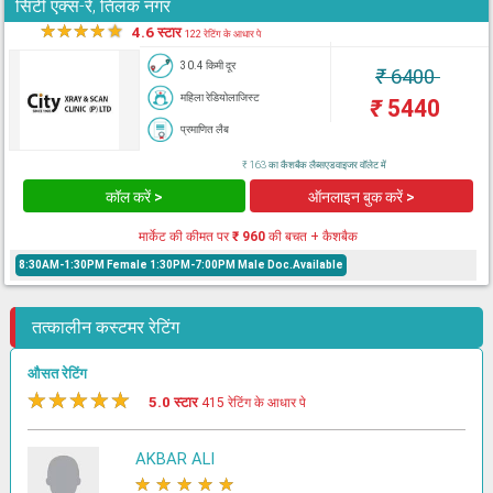
सिटी एक्स-रे, तिलक नगर
★
★
★
★
★
4.6 स्टार
122 रेटिंग के आधार पे
30.4 किमी दूर
₹
6400
महिला रेडियोलाजिस्ट
₹
5440
प्रमाणित लैब
₹ 163 का कैशबैक लैब्सएडवाइजर वॉलेट में
कॉल करें >
ऑनलाइन बुक करें >
मार्केट की कीमत पर
₹ 960
की बचत + कैशबैक
8:30AM-1:30PM Female 1:30PM-7:00PM Male Doc.Available
तत्कालीन कस्टमर रेटिंग
औसत रेटिंग
★
★
★
★
★
5.0 स्टार
415 रेटिंग के आधार पे
AKBAR ALI
★
★
★
★
★