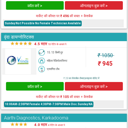
कॉल करें >
ऑनलाइन बुक करें >
मार्केट की कीमत पर
₹ 496
की बचत + कैशबैक
Sunday Not Possible No Female Technician Available
वृंदा डायग्नोस्टिक्स
★
★
★
★
★
4.5 स्टार
18 रेटिंग के आधार पे
15.13 किमी दूर
₹
1050
महिला रेडियोलाजिस्ट
₹
945
प्रमाणित लैब
₹ 28 का कैशबैक लैब्सएडवाइजर वॉलेट में
कॉल करें >
ऑनलाइन बुक करें >
मार्केट की कीमत पर
₹ 105
की बचत + कैशबैक
10:00AM-2:30PM Female 4:30PM-7:30PM Male Doc.Sunday NA
Aarthi Diagnostics, Karkadooma
★
★
★
★
★
4.0 स्टार
4 रेटिंग के आधार पे