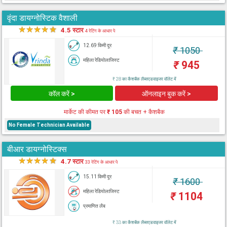
वृंदा डायग्नोस्टिक वैशाली
★
★
★
★
★
4.5 स्टार
4 रेटिंग के आधार पे
12.69 किमी दूर
₹
1050
महिला रेडियोलाजिस्ट
₹
945
₹ 28 का कैशबैक लैब्सएडवाइजर वॉलेट में
कॉल करें >
ऑनलाइन बुक करें >
मार्केट की कीमत पर
₹ 105
की बचत + कैशबैक
No Female Technician Available
बीआर डायग्नोस्टिक्स
★
★
★
★
★
4.7 स्टार
33 रेटिंग के आधार पे
15.11 किमी दूर
₹
1600
महिला रेडियोलाजिस्ट
₹
1104
प्रमाणित लैब
₹ 33 का कैशबैक लैब्सएडवाइजर वॉलेट में