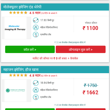
मोलेक्यूलर इमेजिंग एंड थेरेपी
★
★
★
★
★
4.5 स्टार
26 रेटिंग के आधार पे
17.83 किमी दूर
स्पेशल कीमत
₹
1100
महिला रेडियोलाजिस्ट
प्रमाणित लैब
₹ 33 का कैशबैक लैब्सएडवाइजर वॉलेट में
कॉल करें >
ऑनलाइन बुक करें >
मार्केट की कीमत पर
₹ 0
की बचत + कैशबैक
महाजन इमेजिंग, हौज खास
★
★
★
★
★
4.8 स्टार
82 रेटिंग के आधार पे
18.86 किमी दूर
₹
1750
महिला रेडियोलाजिस्ट
₹
1662
प्रमाणित लैब
₹ 49 का कैशबैक लैब्सएडवाइजर वॉलेट में