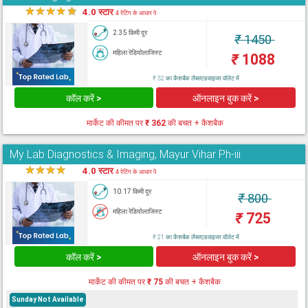
★
★
★
★
★
4.0 स्टार
4 रेटिंग के आधार पे
2.35 किमी दूर
₹
1450
महिला रेडियोलाजिस्ट
₹
1088
₹ 32 का कैशबैक लैब्सएडवाइजर वॉलेट में
कॉल करें >
ऑनलाइन बुक करें >
मार्केट की कीमत पर
₹ 362
की बचत + कैशबैक
My Lab Diagnostics & Imaging, Mayur Vihar Ph-iii
★
★
★
★
★
4.0 स्टार
4 रेटिंग के आधार पे
10.17 किमी दूर
₹
800
महिला रेडियोलाजिस्ट
₹
725
₹ 21 का कैशबैक लैब्सएडवाइजर वॉलेट में
कॉल करें >
ऑनलाइन बुक करें >
मार्केट की कीमत पर
₹ 75
की बचत + कैशबैक
Sunday Not Available