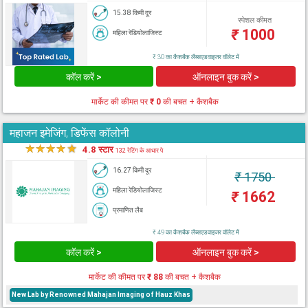
15.38 किमी दूर
स्पेशल कीमत
₹
1000
महिला रेडियोलाजिस्ट
₹ 30 का कैशबैक लैब्सएडवाइजर वॉलेट में
कॉल करें >
ऑनलाइन बुक करें >
मार्केट की कीमत पर
₹ 0
की बचत + कैशबैक
महाजन इमेजिंग, डिफेंस कॉलोनी
★
★
★
★
★
4.8 स्टार
132 रेटिंग के आधार पे
16.27 किमी दूर
₹
1750
महिला रेडियोलाजिस्ट
₹
1662
प्रमाणित लैब
₹ 49 का कैशबैक लैब्सएडवाइजर वॉलेट में
कॉल करें >
ऑनलाइन बुक करें >
मार्केट की कीमत पर
₹ 88
की बचत + कैशबैक
New Lab by Renowned Mahajan Imaging of Hauz Khas