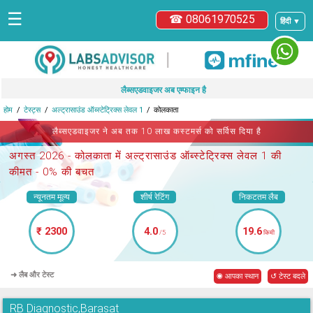
☰
☎ 08061970525
हिंदी ▼
|
लैब्सएडवाइजर अब एम्फाइन है
होम
टेस्ट्स
अल्ट्रासाउंड ऑब्स्टेट्रिक्स लेवल 1
कोलकाता
लैब्सएडवाइजर ने अब तक 10 लाख कस्टमर्स को सर्विस दिया है
अगस्त 2026 -
कोलकाता में अल्ट्रासाउंड ऑब्स्टेट्रिक्स लेवल 1
की
कीमत - 0% की बचत
न्यूनतम मूल्य
शीर्ष रेटिंग
निकटतम लैब
₹ 2300
4.0
19.6
/5
किमी
➜ लैब और टेस्ट
◉ आपका स्थान
↺ टेस्ट बदले
RB Diagnostic,Barasat