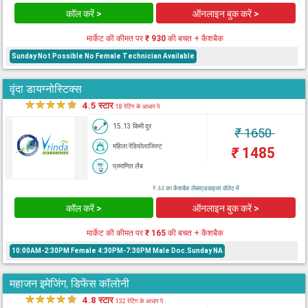
कॉल करें >
ऑनलाइन बुक करें >
मार्केट की कीमत पर
₹ 930
की बचत + कैशबैक
Sunday Not Possible No Female Technician Available
वृंदा डायग्नोस्टिक्स
★
★
★
★
★
4.5 स्टार
18 रेटिंग के आधार पे
15.13 किमी दूर
₹
1650
महिला रेडियोलाजिस्ट
₹
1485
प्रमाणित लैब
₹ 44 का कैशबैक लैब्सएडवाइजर वॉलेट में
कॉल करें >
ऑनलाइन बुक करें >
मार्केट की कीमत पर
₹ 165
की बचत + कैशबैक
10:00AM-2:30PM Female 4:30PM-7:30PM Male Doc.Sunday NA
महाजन इमेजिंग, डिफेंस कॉलोनी
★
★
★
★
★
4.8 स्टार
132 रेटिंग के आधार पे