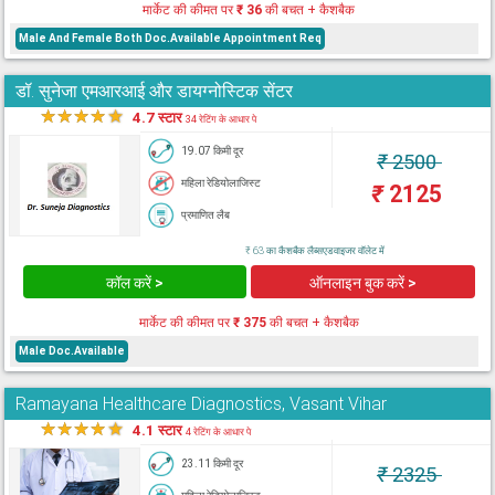
मार्केट की कीमत पर
₹ 36
की बचत + कैशबैक
Male And Female Both Doc.Available Appointment Req
डॉ. सुनेजा एमआरआई और डायग्नोस्टिक सेंटर
★
★
★
★
★
4.7 स्टार
34 रेटिंग के आधार पे
19.07 किमी दूर
₹
2500
महिला रेडियोलाजिस्ट
₹
2125
प्रमाणित लैब
₹ 63 का कैशबैक लैब्सएडवाइजर वॉलेट में
कॉल करें >
ऑनलाइन बुक करें >
मार्केट की कीमत पर
₹ 375
की बचत + कैशबैक
Male Doc.Available
Ramayana Healthcare Diagnostics, Vasant Vihar
★
★
★
★
★
4.1 स्टार
4 रेटिंग के आधार पे
23.11 किमी दूर
₹
2325