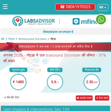
☰
☎ 08061970525
हिंदी ▼
|
लैब्सएडवाइजर अब एम्फाइन है
होम
टेस्ट्स
उल trasound Scrotum
नोएडा
लैब्सएडवाइजर ने अब तक 10 लाख कस्टमर्स को सर्विस दिया है
अगस्त 2026 -
नोएडा में उल trasound Scrotum
की कीमत - 31%
की बचत
न्यूनतम मूल्य
शीर्ष रेटिंग
निकटतम लैब
₹ 1485
5.0
2.35
/5
किमी
➜ लैब और टेस्ट
◉ आपका स्थान
↺ टेस्ट बदले
Izen Imaging & Interventions, Sec 104