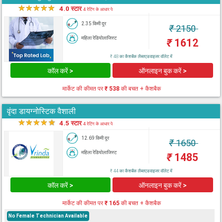
★
★
★
★
★
4.0 स्टार
4 रेटिंग के आधार पे
2.35 किमी दूर
₹
2150
महिला रेडियोलाजिस्ट
₹
1612
₹ 48 का कैशबैक लैब्सएडवाइजर वॉलेट में
कॉल करें >
ऑनलाइन बुक करें >
मार्केट की कीमत पर
₹ 538
की बचत + कैशबैक
वृंदा डायग्नोस्टिक वैशाली
★
★
★
★
★
4.5 स्टार
4 रेटिंग के आधार पे
12.69 किमी दूर
₹
1650
महिला रेडियोलाजिस्ट
₹
1485
₹ 44 का कैशबैक लैब्सएडवाइजर वॉलेट में
कॉल करें >
ऑनलाइन बुक करें >
मार्केट की कीमत पर
₹ 165
की बचत + कैशबैक
No Female Technician Available