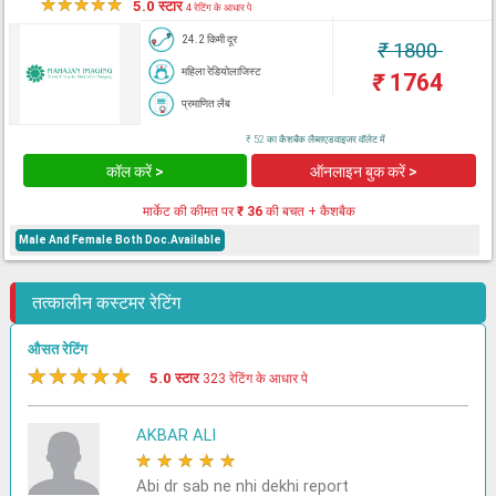
★
★
★
★
★
5.0 स्टार
4 रेटिंग के आधार पे
24.2 किमी दूर
₹
1800
महिला रेडियोलाजिस्ट
₹
1764
प्रमाणित लैब
₹ 52 का कैशबैक लैब्सएडवाइजर वॉलेट में
कॉल करें >
ऑनलाइन बुक करें >
मार्केट की कीमत पर
₹ 36
की बचत + कैशबैक
Male And Female Both Doc.Available
तत्कालीन कस्टमर रेटिंग
औसत रेटिंग
★
★
★
★
★
5.0 स्टार
323 रेटिंग के आधार पे
AKBAR ALI
★
★
★
★
★
Abi dr sab ne nhi dekhi report