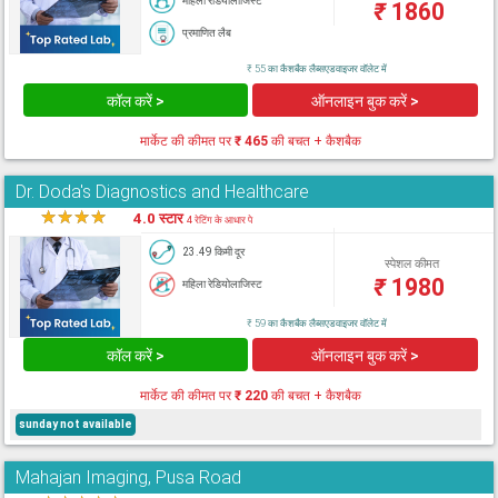
महिला रेडियोलाजिस्ट
₹
1860
प्रमाणित लैब
₹ 55 का कैशबैक लैब्सएडवाइजर वॉलेट में
कॉल करें >
ऑनलाइन बुक करें >
मार्केट की कीमत पर
₹ 465
की बचत + कैशबैक
Dr. Doda's Diagnostics and Healthcare
★
★
★
★
★
4.0 स्टार
4 रेटिंग के आधार पे
23.49 किमी दूर
स्पेशल कीमत
₹
1980
महिला रेडियोलाजिस्ट
₹ 59 का कैशबैक लैब्सएडवाइजर वॉलेट में
कॉल करें >
ऑनलाइन बुक करें >
मार्केट की कीमत पर
₹ 220
की बचत + कैशबैक
sunday not available
Mahajan Imaging, Pusa Road