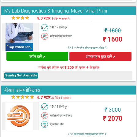
My Lab Diagnostics & Imaging, Mayur Vihar Ph-iii
★
★
★
★
★
4.0 स्टार
4 रेटिंग के आधार पे
10.17 किमी दूर
₹
1800
महिला रेडियोलाजिस्ट
₹
1600
₹ 48 का कैशबैक लैब्सएडवाइजर वॉलेट में
कॉल करें >
ऑनलाइन बुक करें >
मार्केट की कीमत पर
₹ 200
की बचत + कैशबैक
Sunday Not Available
बीआर डायग्नोस्टिक्स
★
★
★
★
★
4.7 स्टार
33 रेटिंग के आधार पे
15.11 किमी दूर
₹
3000
महिला रेडियोलाजिस्ट
₹
2070
प्रमाणित लैब
₹ 62 का कैशबैक लैब्सएडवाइजर वॉलेट में