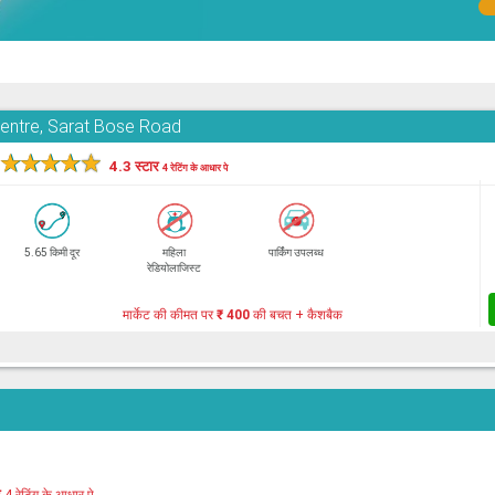
Centre, Sarat Bose Road
★
★
★
★
★
4.3 स्टार
4 रेटिंग के आधार पे
5.65 किमी दूर
महिला
पार्किंग उपलब्ध
रेडियोलाजिस्ट
मार्केट की कीमत पर
₹ 400
की बचत + कैशबैक
र