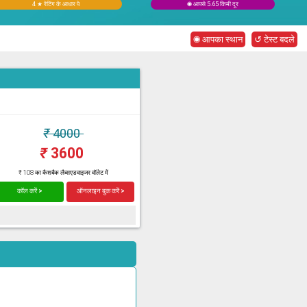
4 ★ रेटिंग के आधार पे
◉ आपसे 5.65 किमी दूर
◉ आपका स्थान
↺ टेस्ट बदले
₹
4000
₹
3600
₹ 108 का कैशबैक लैब्सएडवाइजर वॉलेट में
कॉल करें >
ऑनलाइन बुक करें >