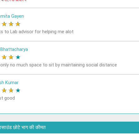
4 रेटिंग के आधार पे
mita Gayen
★
★
★
★
s to Lab advisor for helping me alot
 Bhattacharya
★
★
★
★
k only no much space to sit by maintaining social distance
sh Kumar
★
★
★
★
st good
्ट्रासाउंड छोटे भाग की कीमत