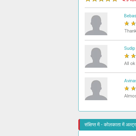
Bebas
★
Thank
Sudip
★
All o
Avina
★
Almo
संक्षिप्त में - कोलकाता में अल