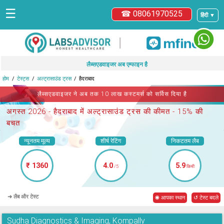
☰
☎ 08061970525
हिंदी ▼
|
लैब्सएडवाइजर अब एम्फाइन है
होम
टेस्ट्स
अल्ट्रासाउंड ट्रस
हैदराबाद
लैब्सएडवाइजर ने अब तक 10 लाख कस्टमर्स को सर्विस दिया है
अगस्त 2026 -
हैदराबाद में अल्ट्रासाउंड ट्रस
की कीमत - 15% की
बचत
न्यूनतम मूल्य
शीर्ष रेटिंग
निकटतम लैब
₹ 1360
4.0
5.9
/5
किमी
➜ लैब और टेस्ट
◉ आपका स्थान
↺ टेस्ट बदले
Sudha Diagnostics & Imaging, Kompally