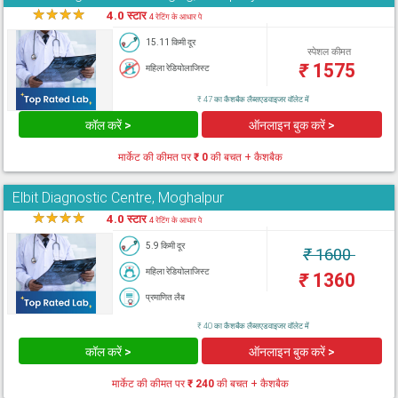
★
★
★
★
★
4.0 स्टार
4 रेटिंग के आधार पे
15.11 किमी दूर
स्पेशल कीमत
₹
1575
महिला रेडियोलाजिस्ट
₹ 47 का कैशबैक लैब्सएडवाइजर वॉलेट में
कॉल करें >
ऑनलाइन बुक करें >
मार्केट की कीमत पर
₹ 0
की बचत + कैशबैक
Elbit Diagnostic Centre, Moghalpur
★
★
★
★
★
4.0 स्टार
4 रेटिंग के आधार पे
5.9 किमी दूर
₹
1600
महिला रेडियोलाजिस्ट
₹
1360
प्रमाणित लैब
₹ 40 का कैशबैक लैब्सएडवाइजर वॉलेट में
कॉल करें >
ऑनलाइन बुक करें >
मार्केट की कीमत पर
₹ 240
की बचत + कैशबैक