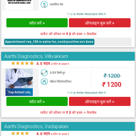
प्रमाणित लैब
₹ 36 का कैशबैक लैब्सएडवाइजर वॉलेट में
कॉल करें >
ऑनलाइन बुक करें >
मार्केट की कीमत पर
₹ 0
की बचत + कैशबैक
Appointment req ,100 rs extra for, covid positive not done
Aarthi Diagnostics, Villivakkam
★
★
★
★
★
4.5 स्टार
4 रेटिंग के आधार पे
6.84 किमी दूर
₹
1200
महिला रेडियोलाजिस्ट
₹
1200
₹ 36 का कैशबैक लैब्सएडवाइजर वॉलेट में
कॉल करें >
ऑनलाइन बुक करें >
मार्केट की कीमत पर
₹ 0
की बचत + कैशबैक
Aarthi Diagnostics, Vadapalani
★
★
★
★
★
4.0 स्टार
4 रेटिंग के आधार पे