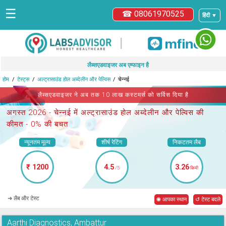
☰
☎ 08061970525
हिंदी ▼
|
लैब्सएडवाइजर अब एम्फाइन है
होम
टेस्ट्स
अल्ट्रासाउंड होल अब्देलीन और पेल्विस
चेन्नई
लैब्सएडवाइजर ने अब तक 10 लाख कस्टमर्स को सर्विस दिया है
अगस्त 2026 -
चेन्नई में अल्ट्रासाउंड होल अब्देलीन और पेल्विस
की
कीमत - 0% की बचत
न्यूनतम मूल्य
शीर्ष रेटिंग
निकटतम लैब
₹ 1200
4.5
3.26
/5
किमी
➜ लैब और टेस्ट
◉ आपका स्थान
↺ टेस्ट बदले
Aarthi Diagnostics, Ambattur