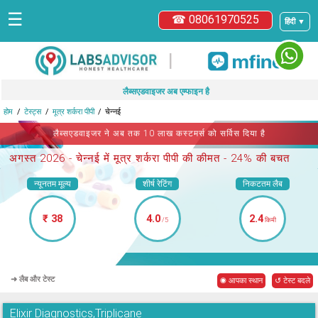
☰
☎ 08061970525
हिंदी ▼
|
लैब्सएडवाइजर अब एम्फाइन है
होम
टेस्ट्स
मूत्र शर्करा पीपी
चेन्नई
लैब्सएडवाइजर ने अब तक 10 लाख कस्टमर्स को सर्विस दिया है
अगस्त 2026 -
चेन्नई में मूत्र शर्करा पीपी
की कीमत - 24% की बचत
न्यूनतम मूल्य
शीर्ष रेटिंग
निकटतम लैब
₹ 38
4.0
2.4
/5
किमी
➜ लैब और टेस्ट
◉ आपका स्थान
↺ टेस्ट बदले
Elixir Diagnostics,Triplicane