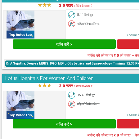
★
★
★
★
3.0 स्टार
4 रेटिंग के आधार पे
8.11 किमी दूर
महिला रेडियोलाजिस्ट
₹ 540 का कै
कॉल करें >
मार्केट की कीमत पर
₹ 0
की बचत + कै
Dr A Sujatha. Degree MBBS. DGO. MDto Obstetrics and Gynaecology. Timings 12.30 PM 
Lotus Hospitals For Women And Children
★
★
★
★
3.0 स्टार
4 रेटिंग के आधार पे
15.41 किमी दूर
महिला रेडियोलाजिस्ट
₹ 540 का कै
कॉल करें >
मार्केट की कीमत पर
₹ 0
की बचत + कै