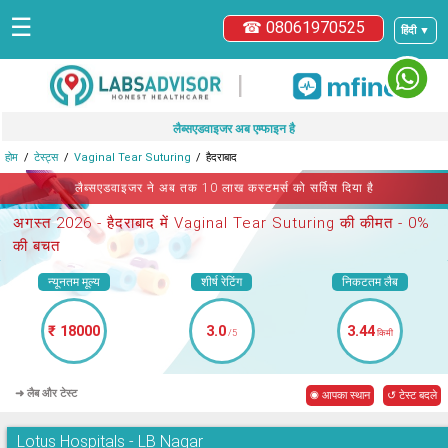
☰
☎ 08061970525
हिंदी ▼
|
लैब्सएडवाइजर अब एम्फाइन है
होम
टेस्ट्स
Vaginal Tear Suturing
हैदराबाद
लैब्सएडवाइजर ने अब तक 10 लाख कस्टमर्स को सर्विस दिया है
अगस्त 2026 -
हैदराबाद में Vaginal Tear Suturing
की कीमत - 0%
की बचत
न्यूनतम मूल्य
शीर्ष रेटिंग
निकटतम लैब
₹ 18000
3.0
3.44
/5
किमी
➜ लैब और टेस्ट
◉ आपका स्थान
↺ टेस्ट बदले
Lotus Hospitals - LB Nagar