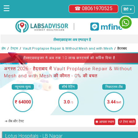
☰
☎ 08061970525
हिंदी ▼
|
लैब्सएडवाइजर अब एम्फाइन है
होम
टेस्ट्स
Vault Proplapse Repair & Without Mesh and with Mesh
हैदराबाद
लैब्सएडवाइजर ने अब तक 10 लाख कस्टमर्स को सर्विस दिया है
अगस्त 2026 -
हैदराबाद में Vault Proplapse Repair & Without
Mesh and with Mesh
की कीमत - 0% की बचत
न्यूनतम मूल्य
शीर्ष रेटिंग
निकटतम लैब
₹ 64000
3.0
3.44
/5
किमी
➜ लैब और टेस्ट
◉ आपका स्थान
↺ टेस्ट बदले
Lotus Hospitals - LB Nagar