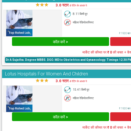
★
★
★
★
3.0 स्टार
4 रेटिंग के आधार पे
8.11 किमी दूर
महिला रेडियोलाजिस्ट
₹ 1920 का क
कॉल करें >
मार्केट की कीमत पर
₹ 0
की बचत + कै
Dr A Sujatha. Degree MBBS. DGO. MDto Obstetrics and Gynaecology. Timings 12.30 PM 
Lotus Hospitals For Women And Children
★
★
★
★
3.0 स्टार
4 रेटिंग के आधार पे
15.41 किमी दूर
महिला रेडियोलाजिस्ट
₹ 1920 का क
कॉल करें >
मार्केट की कीमत पर
₹ 0
की बचत + कै