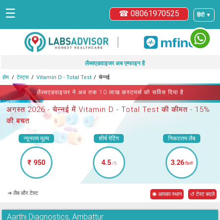
☰
☎ 08061970525
हिंदी ▼
|
लैब्सएडवाइजर अब एम्फाइन है
होम
टेस्ट्स
Vitamin D - Total Test
चेन्नई
लैब्सएडवाइजर ने अब तक 10 लाख कस्टमर्स को सर्विस दिया है
अगस्त 2026 -
चेन्नई में Vitamin D - Total Test
की कीमत - 15%
की बचत
न्यूनतम मूल्य
शीर्ष रेटिंग
निकटतम लैब
₹ 950
4.5
3.26
/5
किमी
➜ लैब और टेस्ट
◉ आपका स्थान
↺ टेस्ट बदले
Aarthi Diagnostics, Ambattur