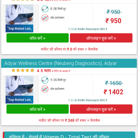
8.08 किमी दूर
₹
950
होम कलेक्शन
₹
950
₹ 28 का कैशबैक लैब्सएडवाइजर वॉलेट में
कॉल करें >
ऑनलाइन बुक करें >
मार्केट की कीमत पर
₹ 0
की बचत + कैशबैक
Adyar Wellness Centre (Neuberg Diagnostics), Adyar
★
★
★
★
★
4.5 स्टार
4 रेटिंग के आधार पे
9.06 किमी दूर
₹
1650
होम कलेक्शन
₹
1402
₹ 42 का कैशबैक लैब्सएडवाइजर वॉलेट में
कॉल करें >
ऑनलाइन बुक करें >
मार्केट की कीमत पर
₹ 248
की बचत + कैशबैक
संक्षिप्त में - चेन्नई में Vitamin D - Total Test की कीमत