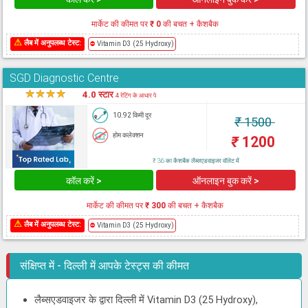
मार्केट की कीमत पर
₹ 0
की बचत + कैशबैक
⚠
लैब में अनुपलब्ध टेस्ट:
⛔
Vitamin D3 (25 Hydroxy)
SGD Diagnostic Centre
★
★
★
★
★
4.0 स्टार
4 रेटिंग के आधार पे
10.92 किमी दूर
₹
1500
होम कलेक्शन
₹
1200
₹ 36 का कैशबैक लैब्सएडवाइजर वॉलेट में
कॉल करें >
ऑनलाइन बुक करें >
मार्केट की कीमत पर
₹ 300
की बचत + कैशबैक
⚠
लैब में अनुपलब्ध टेस्ट:
⛔
Vitamin D3 (25 Hydroxy)
संक्षिप्त में - दिल्ली में आपके टेस्ट्स की कीमत
लैब्सएडवाइजर के द्वारा दिल्ली में Vitamin D3 (25 Hydroxy),