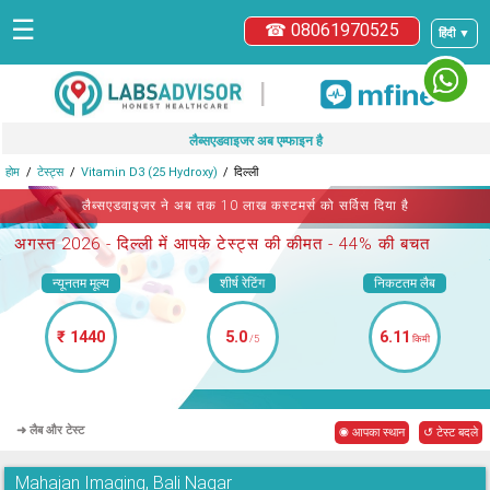
☰
☎ 08061970525
हिंदी ▼
|
लैब्सएडवाइजर अब एम्फाइन है
होम
टेस्ट्स
Vitamin D3 (25 Hydroxy)
दिल्ली
लैब्सएडवाइजर ने अब तक 10 लाख कस्टमर्स को सर्विस दिया है
अगस्त 2026 -
दिल्ली में आपके टेस्ट्स
की कीमत - 44% की बचत
न्यूनतम मूल्य
शीर्ष रेटिंग
निकटतम लैब
₹ 1440
5.0
6.11
/5
किमी
➜ लैब और टेस्ट
◉ आपका स्थान
↺ टेस्ट बदले
Mahajan Imaging, Bali Nagar