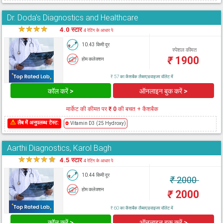
Dr. Doda's Diagnostics and Healthcare
★
★
★
★
★
4.0 स्टार
4 रेटिंग के आधार पे
10.43 किमी दूर
स्पेशल कीमत
₹
1900
होम कलेक्शन
₹ 57 का कैशबैक लैब्सएडवाइजर वॉलेट में
कॉल करें >
ऑनलाइन बुक करें >
मार्केट की कीमत पर
₹ 0
की बचत + कैशबैक
⚠
लैब में अनुपलब्ध टेस्ट:
⛔
Vitamin D3 (25 Hydroxy)
Aarthi Diagnostics, Karol Bagh
★
★
★
★
★
4.5 स्टार
4 रेटिंग के आधार पे
10.44 किमी दूर
₹
2000
होम कलेक्शन
₹
2000
₹ 60 का कैशबैक लैब्सएडवाइजर वॉलेट में
कॉल करें >
ऑनलाइन बुक करें >