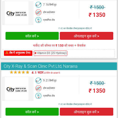
7.16 किमी दूर
₹
1500
होम कलेक्शन
₹
1350
प्रमाणित लैब
₹ 40 का कैशबैक लैब्सएडवाइजर वॉलेट में
कॉल करें >
ऑनलाइन बुक करें >
मार्केट की कीमत पर
₹ 150
की बचत + कैशबैक
⚠
लैब में अनुपलब्ध टेस्ट:
⛔
Vitamin D3 (25 Hydroxy)
City X-Ray & Scan Clinic Pvt Ltd, Naraina
★
★
★
★
★
4.1 स्टार
4 रेटिंग के आधार पे
9.21 किमी दूर
₹
1500
होम कलेक्शन
₹
1350
प्रमाणित लैब
₹ 40 का कैशबैक लैब्सएडवाइजर वॉलेट में
कॉल करें >
ऑनलाइन बुक करें >