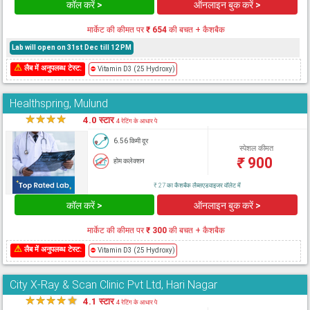
कॉल करें >
ऑनलाइन बुक करें >
मार्केट की कीमत पर
₹ 654
की बचत + कैशबैक
Lab will open on 31st Dec till 12 PM
⚠
लैब में अनुपलब्ध टेस्ट:
⛔
Vitamin D3 (25 Hydroxy)
Healthspring, Mulund
★
★
★
★
★
4.0 स्टार
4 रेटिंग के आधार पे
6.56 किमी दूर
स्पेशल कीमत
₹
900
होम कलेक्शन
₹ 27 का कैशबैक लैब्सएडवाइजर वॉलेट में
कॉल करें >
ऑनलाइन बुक करें >
मार्केट की कीमत पर
₹ 300
की बचत + कैशबैक
⚠
लैब में अनुपलब्ध टेस्ट:
⛔
Vitamin D3 (25 Hydroxy)
City X-Ray & Scan Clinic Pvt Ltd, Hari Nagar
★
★
★
★
★
4.1 स्टार
4 रेटिंग के आधार पे