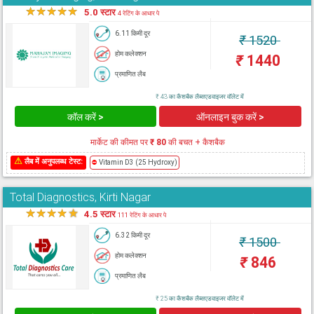
★
★
★
★
★
5.0 स्टार
4 रेटिंग के आधार पे
6.11 किमी दूर
₹
1520
होम कलेक्शन
₹
1440
प्रमाणित लैब
₹ 43 का कैशबैक लैब्सएडवाइजर वॉलेट में
कॉल करें >
ऑनलाइन बुक करें >
मार्केट की कीमत पर
₹ 80
की बचत + कैशबैक
⚠
लैब में अनुपलब्ध टेस्ट:
⛔
Vitamin D3 (25 Hydroxy)
Total Diagnostics, Kirti Nagar
★
★
★
★
★
4.5 स्टार
111 रेटिंग के आधार पे
6.32 किमी दूर
₹
1500
होम कलेक्शन
₹
846
प्रमाणित लैब
₹ 25 का कैशबैक लैब्सएडवाइजर वॉलेट में