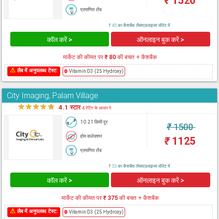
₹
1520
प्रमाणित लैब
₹ 45 का कैशबैक लैब्सएडवाइजर वॉलेट में
कॉल करें >
ऑनलाइन बुक करें >
मार्केट की कीमत पर
₹ 80
की बचत + कैशबैक
⚠
लैब में अनुपलब्ध टेस्ट:
⛔
Vitamin D3 (25 Hydroxy)
City Imaging, Palam Village
★
★
★
★
★
4.1 स्टार
4 रेटिंग के आधार पे
10.21 किमी दूर
₹
1500
होम कलेक्शन
₹
1125
प्रमाणित लैब
₹ 33 का कैशबैक लैब्सएडवाइजर वॉलेट में
कॉल करें >
ऑनलाइन बुक करें >
मार्केट की कीमत पर
₹ 375
की बचत + कैशबैक
⚠
लैब में अनुपलब्ध टेस्ट:
⛔
Vitamin D3 (25 Hydroxy)