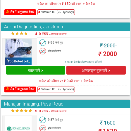
मार्केट की कीमत पर
₹ 150
की बचत + कैशबैक
⚠
लैब में अनुपलब्ध टेस्ट:
⛔
Vitamin D3 (25 Hydroxy)
Aarthi Diagnostics, Janakpuri
★
★
★
★
★
4.0 स्टार
4 रेटिंग के आधार पे
9.86 किमी दूर
₹
2000
होम कलेक्शन
₹
2000
₹ 60 का कैशबैक लैब्सएडवाइजर वॉलेट में
कॉल करें >
ऑनलाइन बुक करें >
मार्केट की कीमत पर
₹ 0
की बचत + कैशबैक
⚠
लैब में अनुपलब्ध टेस्ट:
⛔
Vitamin D3 (25 Hydroxy)
Mahajan Imaging, Pusa Road
★
★
★
★
★
5.0 स्टार
4 रेटिंग के आधार पे
9.87 किमी दूर
₹
1600
होम कलेक्शन