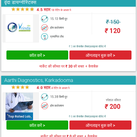
वृंदा डायग्नोस्टिक्स
★
★
★
★
★
4.5 स्टार
18 रेटिंग के आधार पे
15.13 किमी दूर
₹
150
होम कलेक्शन
₹
120
प्रमाणित लैब
₹ 3 का कैशबैक लैब्सएडवाइजर वॉलेट में
कॉल करें >
ऑनलाइन बुक करें >
मार्केट की कीमत पर
₹ 30
की बचत + कैशबैक
Aarthi Diagnostics, Karkadooma
★
★
★
★
★
4.0 स्टार
4 रेटिंग के आधार पे
15.38 किमी दूर
स्पेशल कीमत
₹
200
होम कलेक्शन
₹ 6 का कैशबैक लैब्सएडवाइजर वॉलेट में
कॉल करें >
ऑनलाइन बुक करें >
मार्केट की कीमत पर
₹ 0
की बचत + कैशबैक