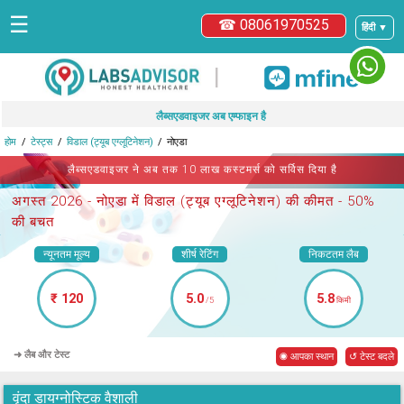
☰
☎ 08061970525
हिंदी ▼
|
लैब्सएडवाइजर अब एम्फाइन है
होम
टेस्ट्स
विडाल (ट्यूब एग्लूटिनेशन)
नोएडा
लैब्सएडवाइजर ने अब तक 10 लाख कस्टमर्स को सर्विस दिया है
अगस्त 2026 -
नोएडा में विडाल (ट्यूब एग्लूटिनेशन)
की कीमत - 50%
की बचत
न्यूनतम मूल्य
शीर्ष रेटिंग
निकटतम लैब
₹ 120
5.0
5.8
/5
किमी
➜ लैब और टेस्ट
◉ आपका स्थान
↺ टेस्ट बदले
वृंदा डायग्नोस्टिक वैशाली