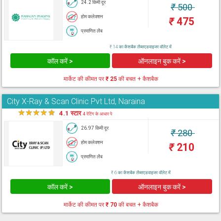
24.2 किमी दूर
₹
500
होम कलेक्शन
₹
475
प्रमाणित लैब
₹ 14 का कैशबैक लैब्सएडवाइजर वॉलेट में
कॉल करें >
ऑनलाइन बुक करें >
मार्केट की कीमत पर
₹ 25
की बचत + कैशबैक
City X-Ray & Scan Clinic Pvt Ltd, Naraina
★
★
★
★
★
4.1 स्टार
4 रेटिंग के आधार पे
26.97 किमी दूर
₹
280
होम कलेक्शन
₹
210
प्रमाणित लैब
₹ 6 का कैशबैक लैब्सएडवाइजर वॉलेट में
कॉल करें >
ऑनलाइन बुक करें >
मार्केट की कीमत पर
₹ 70
की बचत + कैशबैक