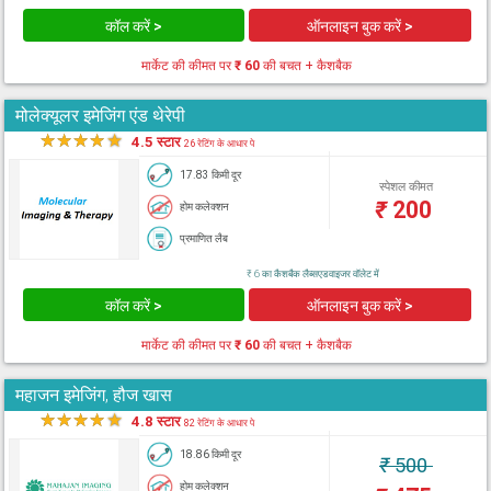
कॉल करें >
ऑनलाइन बुक करें >
मार्केट की कीमत पर
₹ 60
की बचत + कैशबैक
मोलेक्यूलर इमेजिंग एंड थेरेपी
★
★
★
★
★
4.5 स्टार
26 रेटिंग के आधार पे
17.83 किमी दूर
स्पेशल कीमत
₹
200
होम कलेक्शन
प्रमाणित लैब
₹ 6 का कैशबैक लैब्सएडवाइजर वॉलेट में
कॉल करें >
ऑनलाइन बुक करें >
मार्केट की कीमत पर
₹ 60
की बचत + कैशबैक
महाजन इमेजिंग, हौज खास
★
★
★
★
★
4.8 स्टार
82 रेटिंग के आधार पे
18.86 किमी दूर
₹
500
होम कलेक्शन