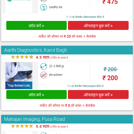
₹
475
प्रमाणित लैब
₹ 14 का कैशबैक लैब्सएडवाइजर वॉलेट में
कॉल करें >
ऑनलाइन बुक करें >
मार्केट की कीमत पर
₹ 25
की बचत + कैशबैक
Aarthi Diagnostics, Karol Bagh
★
★
★
★
★
4.5 स्टार
4 रेटिंग के आधार पे
23.5 किमी दूर
₹
200
होम कलेक्शन
₹
200
₹ 6 का कैशबैक लैब्सएडवाइजर वॉलेट में
कॉल करें >
ऑनलाइन बुक करें >
मार्केट की कीमत पर
₹ 0
की बचत + कैशबैक
Mahajan Imaging, Pusa Road
★
★
★
★
★
5.0 स्टार
4 रेटिंग के आधार पे