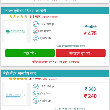
महाजन इमेजिंग, डिफेंस कॉलोनी
★
★
★
★
★
4.8 स्टार
132 रेटिंग के आधार पे
16.27 किमी दूर
₹
500
होम कलेक्शन
₹
475
प्रमाणित लैब
₹ 14 का कैशबैक लैब्सएडवाइजर वॉलेट में
कॉल करें >
ऑनलाइन बुक करें >
मार्केट की कीमत पर
₹ 25
की बचत + कैशबैक
मेडी सेंटर, मालवीय नगर
★
★
★
★
★
4.5 स्टार
36 रेटिंग के आधार पे
17.83 किमी दूर
₹
300
होम कलेक्शन
₹
240
प्रमाणित लैब
₹ 7 का कैशबैक लैब्सएडवाइजर वॉलेट में