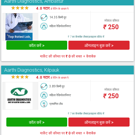
Aarthi Diagnostics, Ambattur
★
★
★
★
★
4.0 स्टार
4 रेटिंग के आधार पे
14.35 किमी दूर
स्पेशल कीमत
₹
250
महिला रेडियोलाजिस्ट
₹ 7 का कैशबैक लैब्सएडवाइजर वॉलेट में
कॉल करें >
ऑनलाइन बुक करें >
मार्केट की कीमत पर
₹ 0
की बचत + कैशबैक
Aarthi Diagnostics, Kilpauk
★
★
★
★
★
4.0 स्टार
4 रेटिंग के आधार पे
3.89 किमी दूर
स्पेशल कीमत
₹
250
महिला रेडियोलाजिस्ट
प्रमाणित लैब
₹ 7 का कैशबैक लैब्सएडवाइजर वॉलेट में
कॉल करें >
ऑनलाइन बुक करें >
मार्केट की कीमत पर
₹ 0
की बचत + कैशबैक