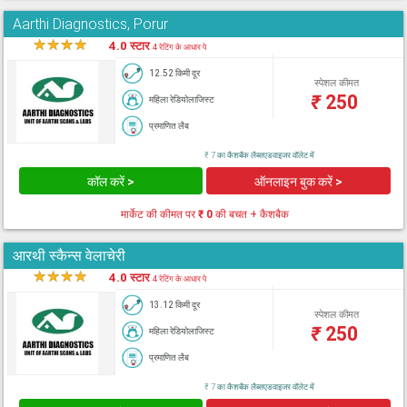
Aarthi Diagnostics, Porur
★
★
★
★
★
4.0 स्टार
4 रेटिंग के आधार पे
12.52 किमी दूर
स्पेशल कीमत
₹
250
महिला रेडियोलाजिस्ट
प्रमाणित लैब
₹ 7 का कैशबैक लैब्सएडवाइजर वॉलेट में
कॉल करें >
ऑनलाइन बुक करें >
मार्केट की कीमत पर
₹ 0
की बचत + कैशबैक
आरथी स्कैन्स वेलाचेरी
★
★
★
★
★
4.0 स्टार
4 रेटिंग के आधार पे
13.12 किमी दूर
स्पेशल कीमत
₹
250
महिला रेडियोलाजिस्ट
प्रमाणित लैब
₹ 7 का कैशबैक लैब्सएडवाइजर वॉलेट में