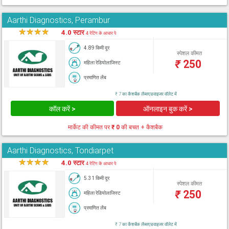
Aarthi Diagnostics, Perambur
★
★
★
★
★
4.0 स्टार
4 रेटिंग के आधार पे
4.89 किमी दूर
स्पेशल कीमत
₹
250
महिला रेडियोलाजिस्ट
प्रमाणित लैब
₹ 7 का कैशबैक लैब्सएडवाइजर वॉलेट में
कॉल करें >
ऑनलाइन बुक करें >
मार्केट की कीमत पर
₹ 0
की बचत + कैशबैक
Aarthi Diagnostics, Tondiarpet
★
★
★
★
★
4.0 स्टार
4 रेटिंग के आधार पे
5.31 किमी दूर
स्पेशल कीमत
₹
250
महिला रेडियोलाजिस्ट
प्रमाणित लैब
₹ 7 का कैशबैक लैब्सएडवाइजर वॉलेट में