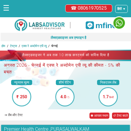
☰
☎ 08061970525
हिंदी ▼
|
लैब्सएडवाइजर अब एम्फाइन है
होम
टेस्ट्स
एक्स रे अब्दोमेन एपी व्यू
चेन्नई
लैब्सएडवाइजर ने अब तक 10 लाख कस्टमर्स को सर्विस दिया है
अगस्त 2026 -
चेन्नई में एक्स रे अब्दोमेन एपी व्यू
की कीमत - 5% की
बचत
न्यूनतम मूल्य
शीर्ष रेटिंग
निकटतम लैब
₹ 250
4.0
1.7
/5
किमी
➜ लैब और टेस्ट
◉ आपका स्थान
↺ टेस्ट बदले
Premier Health Centre ,PURASALWALKAM