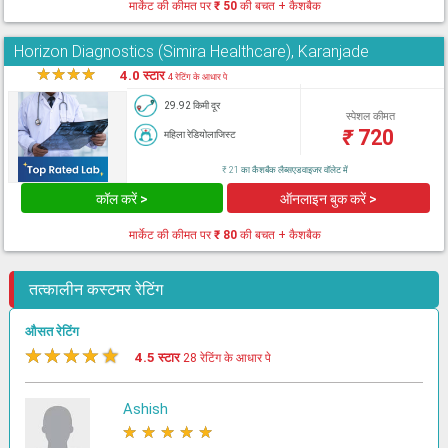
मार्केट की कीमत पर
₹ 50
की बचत + कैशबैक
Horizon Diagnostics (Simira Healthcare), Karanjade
★
★
★
★
★
4.0 स्टार
4 रेटिंग के आधार पे
29.92 किमी दूर
स्पेशल कीमत
₹
720
महिला रेडियोलाजिस्ट
₹ 21 का कैशबैक लैब्सएडवाइजर वॉलेट में
कॉल करें >
ऑनलाइन बुक करें >
मार्केट की कीमत पर
₹ 80
की बचत + कैशबैक
तत्कालीन कस्टमर रेटिंग
औसत रेटिंग
★
★
★
★
★
4.5 स्टार
28 रेटिंग के आधार पे
Ashish
★
★
★
★
★