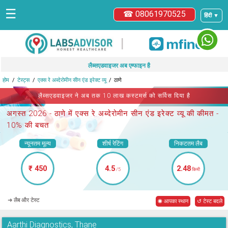
☰
☎ 08061970525
हिंदी ▼
|
लैब्सएडवाइजर अब एम्फाइन है
होम
टेस्ट्स
एक्स रे अब्देरोमीन सीन एंड इरेक्ट व्यू
ठाणे
लैब्सएडवाइजर ने अब तक 10 लाख कस्टमर्स को सर्विस दिया है
अगस्त 2026 -
ठाणे में एक्स रे अब्देरोमीन सीन एंड इरेक्ट व्यू
की कीमत -
10% की बचत
न्यूनतम मूल्य
शीर्ष रेटिंग
निकटतम लैब
₹ 450
4.5
2.48
/5
किमी
➜ लैब और टेस्ट
◉ आपका स्थान
↺ टेस्ट बदले
Aarthi Diagnostics, Thane