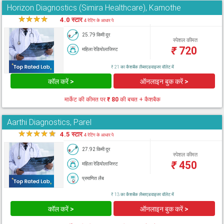
Horizon Diagnostics (Simira Healthcare), Kamothe
★
★
★
★
★
4.0 स्टार
4 रेटिंग के आधार पे
25.79 किमी दूर
स्पेशल कीमत
₹
720
महिला रेडियोलाजिस्ट
₹ 21 का कैशबैक लैब्सएडवाइजर वॉलेट में
कॉल करें >
ऑनलाइन बुक करें >
मार्केट की कीमत पर
₹ 80
की बचत + कैशबैक
Aarthi Diagnostics, Parel
★
★
★
★
★
4.5 स्टार
4 रेटिंग के आधार पे
27.92 किमी दूर
स्पेशल कीमत
₹
450
महिला रेडियोलाजिस्ट
प्रमाणित लैब
₹ 13 का कैशबैक लैब्सएडवाइजर वॉलेट में
कॉल करें >
ऑनलाइन बुक करें >