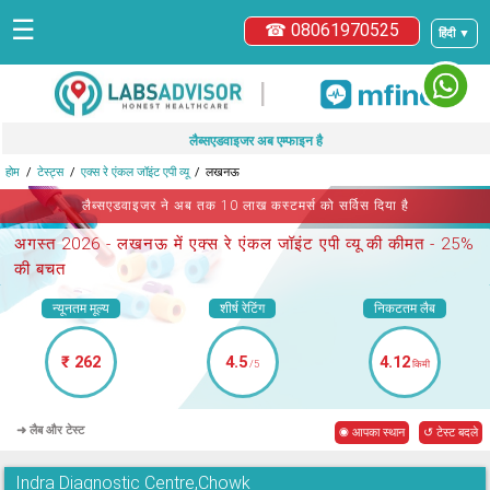
☰
☎ 08061970525
हिंदी ▼
|
लैब्सएडवाइजर अब एम्फाइन है
होम
टेस्ट्स
एक्स रे एंकल जॉइंट एपी व्यू
लखनऊ
लैब्सएडवाइजर ने अब तक 10 लाख कस्टमर्स को सर्विस दिया है
अगस्त 2026 -
लखनऊ में एक्स रे एंकल जॉइंट एपी व्यू
की कीमत - 25%
की बचत
न्यूनतम मूल्य
शीर्ष रेटिंग
निकटतम लैब
₹ 262
4.5
4.12
/5
किमी
➜ लैब और टेस्ट
◉ आपका स्थान
↺ टेस्ट बदले
Indra Diagnostic Centre,Chowk