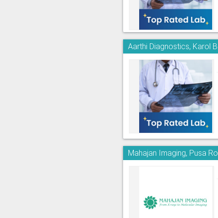
Aarthi Diagnostics, Karol 
Mahajan Imaging, Pusa R