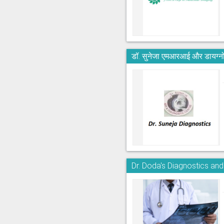
डॉ. सुनेजा एमआरआई और डायग्नो
Dr. Doda's Diagnostics an