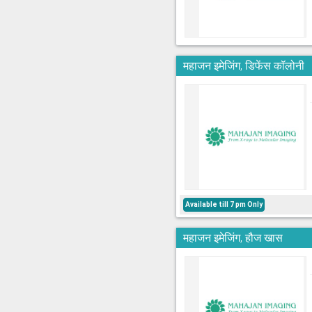
महाजन इमेजिंग, डिफेंस कॉलोनी
Available till 7 pm Only
महाजन इमेजिंग, हौज खास