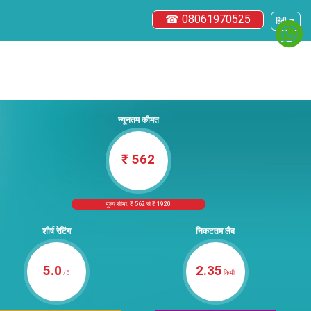
☎ 08061970525
हिंदी ▼
न्यूनतम कीमत
₹ 562
मूल्य सीमा: ₹ 562 से ₹ 1920
शीर्ष रेटिंग
निकटतम लैब
5.0
2.35
/5
किमी