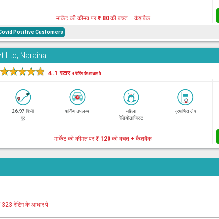
मार्केट की कीमत पर
₹ 80
की बचत + कैशबैक
Covid Positive Customers
t Ltd, Naraina
★
★
★
★
★
4.1 स्टार
4 रेटिंग के आधार पे
26.97 किमी
पार्किंग उपलब्ध
महिला
प्रमाणित लैब
दूर
रेडियोलाजिस्ट
मार्केट की कीमत पर
₹ 120
की बचत + कैशबैक
र
323 रेटिंग के आधार पे