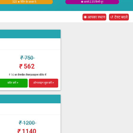
323 ★ रेटिंग के आधार पे
◉ आपसे 2.35 किमी दूर
◉ आपका स्थान
↺ टेस्ट बदले
₹
750
₹
562
₹ 16 का कैशबैक लैब्सएडवाइजर वॉलेट में
कॉल करें >
ऑनलाइन बुक करें >
₹
1200
₹
1140