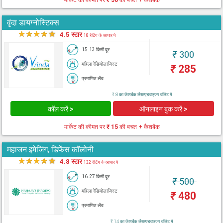
मार्केट की कीमत पर
₹ 50
की बचत + कैशबैक
वृंदा डायग्नोस्टिक्स
★
★
★
★
★
4.5 स्टार
18 रेटिंग के आधार पे
15.13 किमी दूर
₹
300
महिला रेडियोलाजिस्ट
₹
285
प्रमाणित लैब
₹ 8 का कैशबैक लैब्सएडवाइजर वॉलेट में
कॉल करें >
ऑनलाइन बुक करें >
मार्केट की कीमत पर
₹ 15
की बचत + कैशबैक
महाजन इमेजिंग, डिफेंस कॉलोनी
★
★
★
★
★
4.8 स्टार
132 रेटिंग के आधार पे
16.27 किमी दूर
₹
500
महिला रेडियोलाजिस्ट
₹
480
प्रमाणित लैब
₹ 14 का कैशबैक लैब्सएडवाइजर वॉलेट में