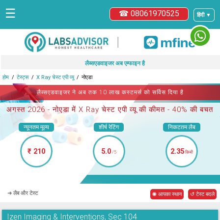
☰
☎ 08061970525
हिंदी ▼
|
लैब्सएडवाइजर अब एम्फाइन है
होम
टेस्ट्स
X Ray चेस्ट एपी व्यू
नोएडा
लैब्सएडवाइजर ने अब तक 10 लाख कस्टमर्स को सर्विस दिया है
अगस्त 2026 -
नोएडा में X Ray चेस्ट एपी व्यू
की कीमत - 40% की बचत
न्यूनतम मूल्य
शीर्ष रेटिंग
निकटतम लैब
₹ 210
5.0
2.35
/5
किमी
➜ लैब और टेस्ट
◉ आपका स्थान
↺ टेस्ट बदले
Izen Imaging & Interventions, Sec 104