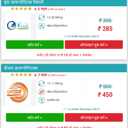
वृंदा डायग्नोस्टिक वैशाली
★
★
★
★
★
4.5 स्टार
4 रेटिंग के आधार पे
12.69 किमी दूर
₹
300
महिला रेडियोलाजिस्ट
₹
285
₹ 8 का कैशबैक लैब्सएडवाइजर वॉलेट में
कॉल करें >
ऑनलाइन बुक करें >
मार्केट की कीमत पर
₹ 15
की बचत + कैशबैक
बीआर डायग्नोस्टिक्स
★
★
★
★
★
4.7 स्टार
33 रेटिंग के आधार पे
15.11 किमी दूर
₹
500
महिला रेडियोलाजिस्ट
₹
450
प्रमाणित लैब
₹ 13 का कैशबैक लैब्सएडवाइजर वॉलेट में
कॉल करें >
ऑनलाइन बुक करें >