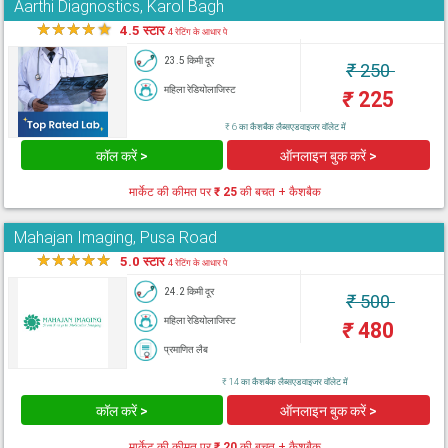
Aarthi Diagnostics, Karol Bagh
★
★
★
★
★
4.5 स्टार
4 रेटिंग के आधार पे
23.5 किमी दूर
₹
250
महिला रेडियोलाजिस्ट
₹
225
₹ 6 का कैशबैक लैब्सएडवाइजर वॉलेट में
कॉल करें >
ऑनलाइन बुक करें >
मार्केट की कीमत पर
₹ 25
की बचत + कैशबैक
Mahajan Imaging, Pusa Road
★
★
★
★
★
5.0 स्टार
4 रेटिंग के आधार पे
24.2 किमी दूर
₹
500
महिला रेडियोलाजिस्ट
₹
480
प्रमाणित लैब
₹ 14 का कैशबैक लैब्सएडवाइजर वॉलेट में
कॉल करें >
ऑनलाइन बुक करें >
मार्केट की कीमत पर
₹ 20
की बचत + कैशबैक