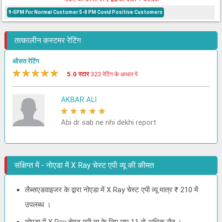
9-5PM For Normal Customer 5-8 PM Covid Positive Customers
तत्कालीन कस्टमर रेटिंग
औसत रेटिंग
★
★
★
★
★
5.0 स्टार
323 रेटिंग के आधार पे
AKBAR ALI
★
★
★
★
★
Abi dr sab ne nhi dekhi report
संक्षिप्त में - नोएडा में X Ray चेस्ट एपी व्यू की कीमत
लैब्सएडवाइजर के द्वारा नोएडा में X Ray चेस्ट एपी व्यू मात्र ₹ 210 में
उपलब्ध ।