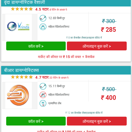
वृंदा डायग्नोस्टिक वैशाली
★
★
★
★
★
4.5 स्टार
4 रेटिंग के आधार पे
12.69 किमी दूर
₹
300
महिला रेडियोलाजिस्ट
₹
285
₹ 8 का कैशबैक लैब्सएडवाइजर वॉलेट में
कॉल करें >
ऑनलाइन बुक करें >
मार्केट की कीमत पर
₹ 15
की बचत + कैशबैक
बीआर डायग्नोस्टिक्स
★
★
★
★
★
4.7 स्टार
33 रेटिंग के आधार पे
15.11 किमी दूर
₹
500
महिला रेडियोलाजिस्ट
₹
400
प्रमाणित लैब
₹ 12 का कैशबैक लैब्सएडवाइजर वॉलेट में
कॉल करें >
ऑनलाइन बुक करें >