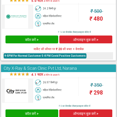
★
★
★
★
★
5.0 स्टार
4 रेटिंग के आधार पे
24.2 किमी दूर
₹
500
महिला रेडियोलाजिस्ट
₹
480
प्रमाणित लैब
₹ 14 का कैशबैक लैब्सएडवाइजर वॉलेट में
कॉल करें >
ऑनलाइन बुक करें >
मार्केट की कीमत पर
₹ 20
की बचत + कैशबैक
9-5PM For Normal Customer 5-8 PM Covid Positive Customers
City X-Ray & Scan Clinic Pvt Ltd, Naraina
★
★
★
★
★
4.1 स्टार
4 रेटिंग के आधार पे
26.97 किमी दूर
₹
350
महिला रेडियोलाजिस्ट
₹
298
प्रमाणित लैब
₹ 8 का कैशबैक लैब्सएडवाइजर वॉलेट में
कॉल करें >
ऑनलाइन बुक करें >