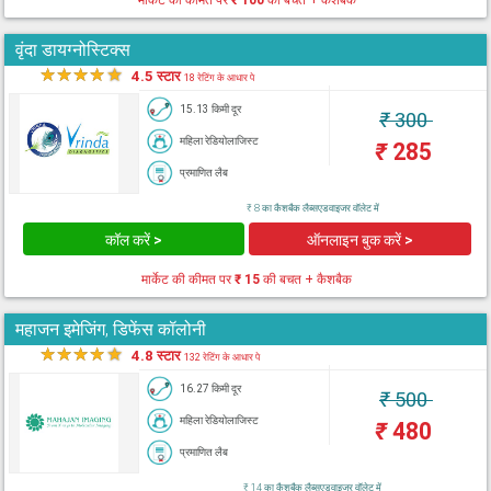
मार्केट की कीमत पर
₹ 100
की बचत + कैशबैक
वृंदा डायग्नोस्टिक्स
★
★
★
★
★
4.5 स्टार
18 रेटिंग के आधार पे
15.13 किमी दूर
₹
300
महिला रेडियोलाजिस्ट
₹
285
प्रमाणित लैब
₹ 8 का कैशबैक लैब्सएडवाइजर वॉलेट में
कॉल करें >
ऑनलाइन बुक करें >
मार्केट की कीमत पर
₹ 15
की बचत + कैशबैक
महाजन इमेजिंग, डिफेंस कॉलोनी
★
★
★
★
★
4.8 स्टार
132 रेटिंग के आधार पे
16.27 किमी दूर
₹
500
महिला रेडियोलाजिस्ट
₹
480
प्रमाणित लैब
₹ 14 का कैशबैक लैब्सएडवाइजर वॉलेट में