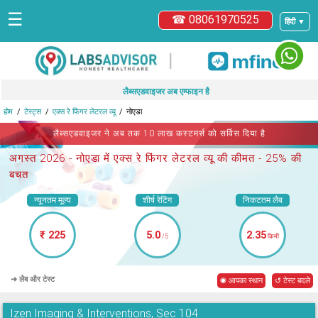
☰
☎ 08061970525
हिंदी ▼
|
लैब्सएडवाइजर अब एम्फाइन है
होम
टेस्ट्स
एक्स रे फिंगर लेटरल व्यू
नोएडा
लैब्सएडवाइजर ने अब तक 10 लाख कस्टमर्स को सर्विस दिया है
अगस्त 2026 -
नोएडा में एक्स रे फिंगर लेटरल व्यू
की कीमत - 25% की
बचत
न्यूनतम मूल्य
शीर्ष रेटिंग
निकटतम लैब
₹ 225
5.0
2.35
/5
किमी
➜ लैब और टेस्ट
◉ आपका स्थान
↺ टेस्ट बदले
Izen Imaging & Interventions, Sec 104