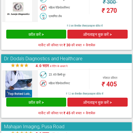
₹
300
महिला रेडियोलाजिस्ट
₹
270
प्रमाणित लैब
₹ 8 का कैशबैक लैब्सएडवाइजर वॉलेट में
कॉल करें >
ऑनलाइन बुक करें >
मार्केट की कीमत पर
₹ 30
की बचत + कैशबैक
Dr. Doda's Diagnostics and Healthcare
★
★
★
★
★
4.0 स्टार
4 रेटिंग के आधार पे
23.49 किमी दूर
स्पेशल कीमत
₹
405
महिला रेडियोलाजिस्ट
₹ 12 का कैशबैक लैब्सएडवाइजर वॉलेट में
कॉल करें >
ऑनलाइन बुक करें >
मार्केट की कीमत पर
₹ 45
की बचत + कैशबैक
Mahajan Imaging, Pusa Road