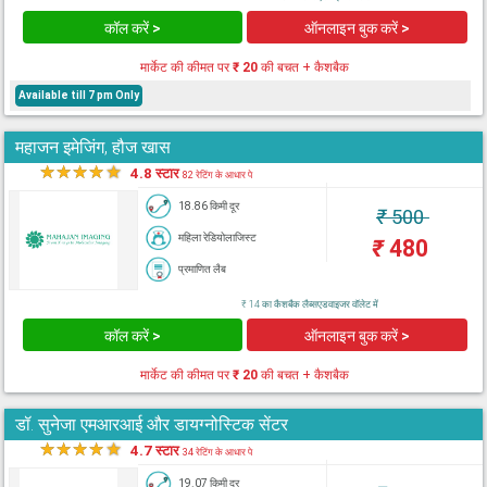
कॉल करें >
ऑनलाइन बुक करें >
मार्केट की कीमत पर
₹ 20
की बचत + कैशबैक
Available till 7 pm Only
महाजन इमेजिंग, हौज खास
★
★
★
★
★
4.8 स्टार
82 रेटिंग के आधार पे
18.86 किमी दूर
₹
500
महिला रेडियोलाजिस्ट
₹
480
प्रमाणित लैब
₹ 14 का कैशबैक लैब्सएडवाइजर वॉलेट में
कॉल करें >
ऑनलाइन बुक करें >
मार्केट की कीमत पर
₹ 20
की बचत + कैशबैक
डॉ. सुनेजा एमआरआई और डायग्नोस्टिक सेंटर
★
★
★
★
★
4.7 स्टार
34 रेटिंग के आधार पे
19.07 किमी दूर