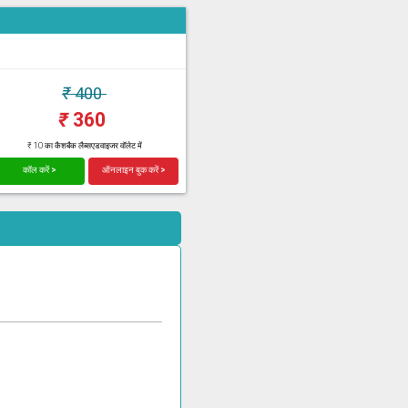
₹
400
₹
360
₹ 10 का कैशबैक लैब्सएडवाइजर वॉलेट में
कॉल करें >
ऑनलाइन बुक करें >