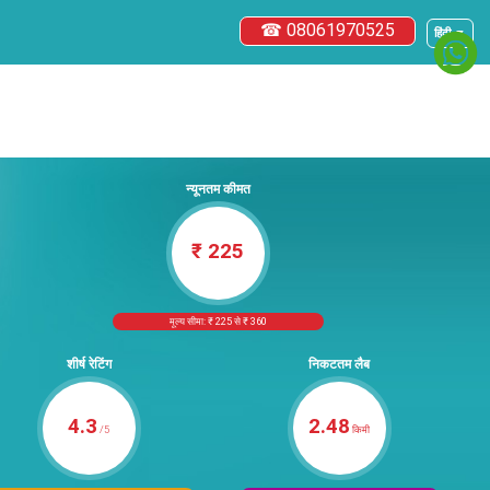
☎ 08061970525
हिंदी ▼
न्यूनतम कीमत
₹ 225
मूल्य सीमा: ₹ 225 से ₹ 360
शीर्ष रेटिंग
निकटतम लैब
4.3
2.48
/5
किमी