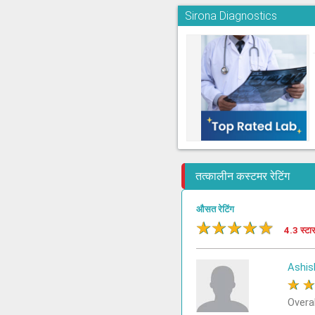
Sirona Diagnostics
तत्कालीन कस्टमर रेटिंग
औसत रेटिंग
★
★
★
★
★
4.3 स्टा
Ashis
★
Overa