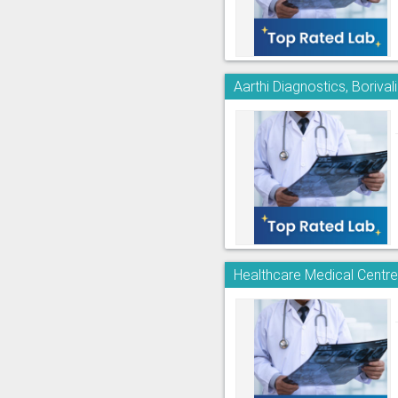
Aarthi Diagnostics, Borivali
Healthcare Medical Centre 