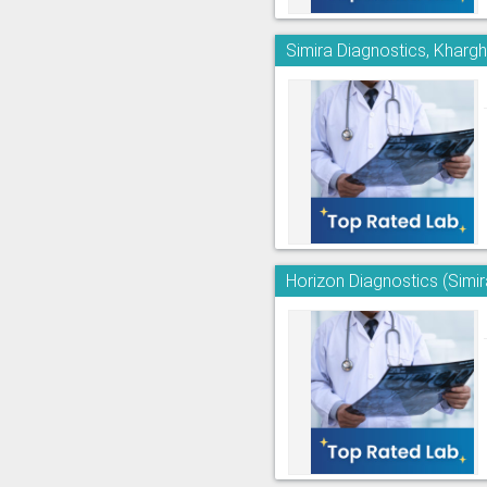
Simira Diagnostics, Kharg
Horizon Diagnostics (Simi