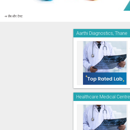
➜ लैब और टेस्ट
Aarthi Diagnostics, Thane
Healthcare Medical Centr