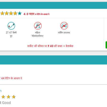
★
★
★
★
★
4.0 स्टार
4 रेटिंग के आधार पे
27.47 किमी
महिला
पार्किंग उपलब्ध
दूर
रेडियोलाजिस्ट
मार्केट की कीमत पर
₹ 40
की बचत + कैशबैक
र
44 रेटिंग के आधार पे
h
★
★
★
★
ll Good