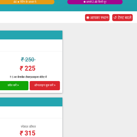
44 ★ रेटिंग के आधार पे
◉ आपसे 2.48 किमी दूर
◉ आपका स्थान
↺ टेस्ट बदले
₹
250
₹
225
₹ 6 का कैशबैक लैब्सएडवाइजर वॉलेट में
कॉल करें >
ऑनलाइन बुक करें >
स्पेशल कीमत
₹
315