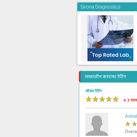
Sirona Diagnostics
तत्कालीन कस्टमर रेटिंग
औसत रेटिंग
★
★
★
★
★
4.3 स्टा
Ashis
★
Overa