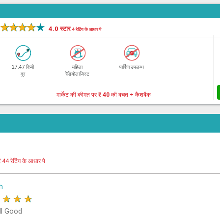
★
★
★
★
★
4.0 स्टार
4 रेटिंग के आधार पे
27.47 किमी
महिला
पार्किंग उपलब्ध
दूर
रेडियोलाजिस्ट
मार्केट की कीमत पर
₹ 40
की बचत + कैशबैक
र
44 रेटिंग के आधार पे
h
★
★
★
★
ll Good