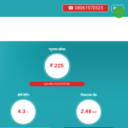
☎ 08061970525
हिंदी ▼
न्यूनतम कीमत
₹ 225
मूल्य सीमा: ₹ 225 से ₹ 360
शीर्ष रेटिंग
निकटतम लैब
4.3
2.48
/5
किमी