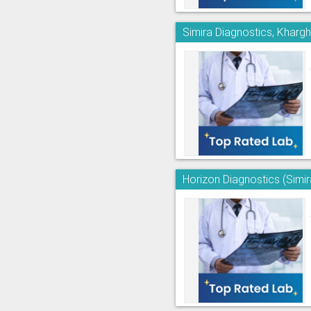
Simira Diagnostics, Kharg
Horizon Diagnostics (Simi