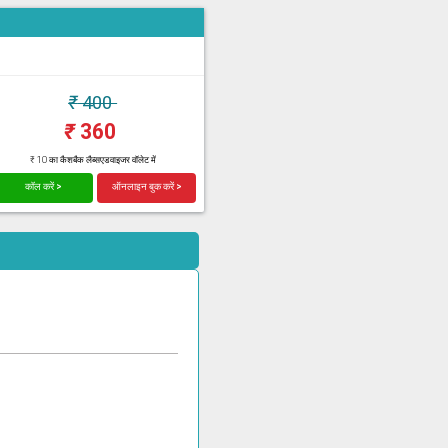
₹
400
₹
360
₹ 10 का कैशबैक लैब्सएडवाइजर वॉलेट में
कॉल करें >
ऑनलाइन बुक करें >