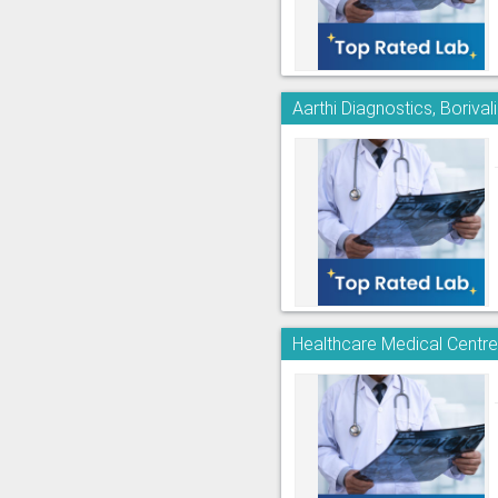
Aarthi Diagnostics, Borivali
Healthcare Medical Centre 