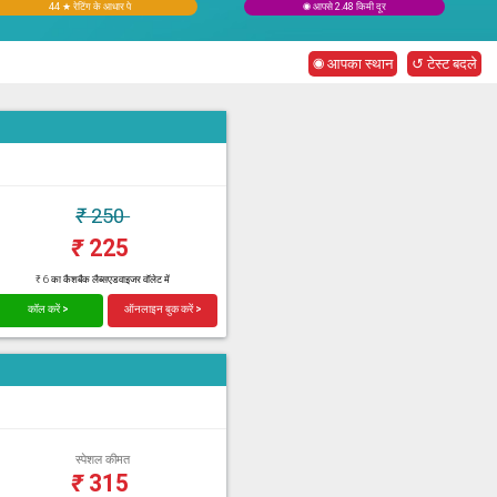
44 ★ रेटिंग के आधार पे
◉ आपसे 2.48 किमी दूर
◉ आपका स्थान
↺ टेस्ट बदले
₹
250
₹
225
₹ 6 का कैशबैक लैब्सएडवाइजर वॉलेट में
कॉल करें >
ऑनलाइन बुक करें >
स्पेशल कीमत
₹
315