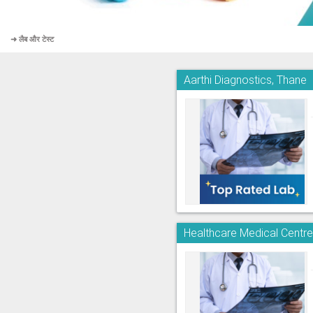
➜ लैब और टेस्ट
Aarthi Diagnostics, Thane
Healthcare Medical Centr