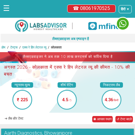
☰
☎ 08061970525
हिंदी ▼
|
लैब्सएडवाइजर अब एम्फाइन है
होम
टेस्ट्स
एक्स रे हिप लेटरल व्यू
कोलकाता
लैब्सएडवाइजर ने अब तक 10 लाख कस्टमर्स को सर्विस दिया है
अगस्त 2026 -
कोलकाता में एक्स रे हिप लेटरल व्यू
की कीमत - 10% की
बचत
न्यूनतम मूल्य
शीर्ष रेटिंग
निकटतम लैब
₹ 225
4.5
4.36
/5
किमी
➜ लैब और टेस्ट
◉ आपका स्थान
↺ टेस्ट बदले
Aarthi Diagnostics, Bhowanipore