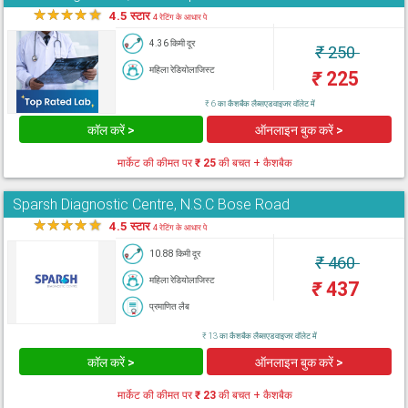
★
★
★
★
★
4.5 स्टार
4 रेटिंग के आधार पे
4.36 किमी दूर
₹
250
महिला रेडियोलाजिस्ट
₹
225
₹ 6 का कैशबैक लैब्सएडवाइजर वॉलेट में
कॉल करें >
ऑनलाइन बुक करें >
मार्केट की कीमत पर
₹ 25
की बचत + कैशबैक
Sparsh Diagnostic Centre, N.S.C Bose Road
★
★
★
★
★
4.5 स्टार
4 रेटिंग के आधार पे
10.88 किमी दूर
₹
460
महिला रेडियोलाजिस्ट
₹
437
प्रमाणित लैब
₹ 13 का कैशबैक लैब्सएडवाइजर वॉलेट में
कॉल करें >
ऑनलाइन बुक करें >
मार्केट की कीमत पर
₹ 23
की बचत + कैशबैक