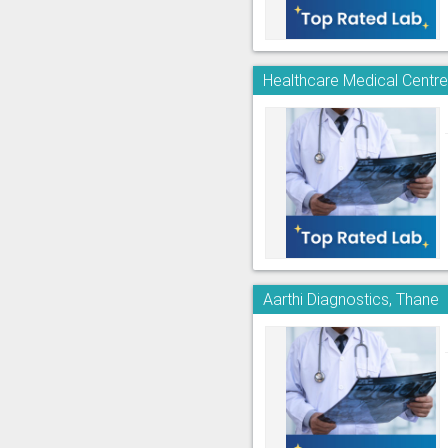
Healthcare Medical Centre 
Aarthi Diagnostics, Thane