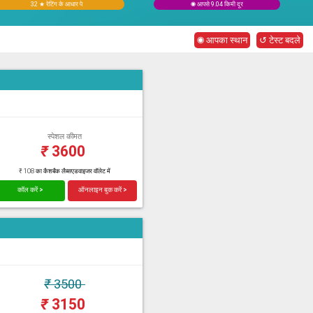
32 ★ रेटिंग के आधार पे
◉ आपसे 9.04 किमी दूर
◉ आपका स्थान
↺ टेस्ट बदले
स्पेशल कीमत
₹
3600
₹ 108 का कैशबैक लैब्सएडवाइजर वॉलेट में
कॉल करें >
ऑनलाइन बुक करें >
₹
3500
₹
3150