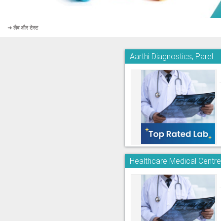
➜ लैब और टेस्ट
Aarthi Diagnostics, Parel
Healthcare Medical Centr