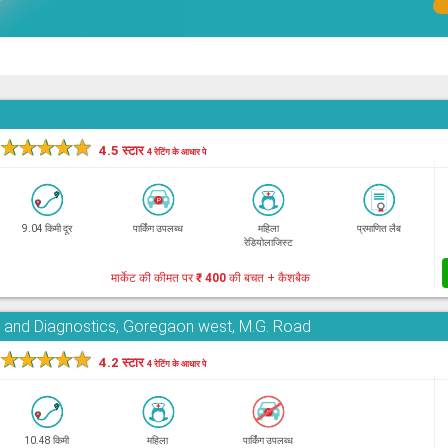
★
★
★
★
★
4.5 स्टार
4 रेटिंग के आधार पे
9.04 किमी दूर
पार्किंग उपलब्ध
महिला
प्रमाणित लैब
रेडियोलाजिस्ट
मार्केट की कीमत पर
₹ 400
की बचत + कैशबैक
e and Diagnostics, Goregaon west, M.G. Road
★
★
★
★
★
4.2 स्टार
4 रेटिंग के आधार पे
10.48 किमी
महिला
पार्किंग उपलब्ध