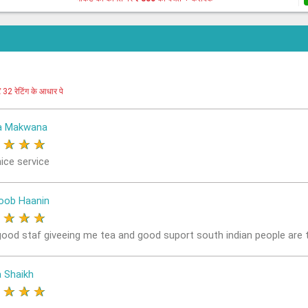
र
32 रेटिंग के आधार पे
a Makwana
★
★
★
★
ice service
oob Haanin
★
★
★
★
good staf giveeing me tea and good suport south indian people are 
a Shaikh
★
★
★
★