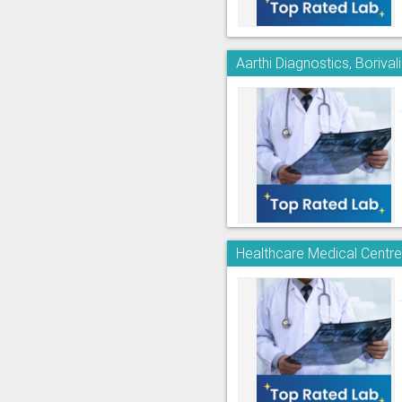
Aarthi Diagnostics, Borivali
Healthcare Medical Centr