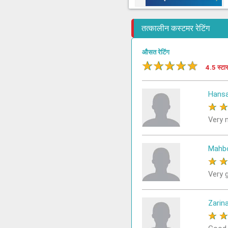
तत्कालीन कस्टमर रेटिंग
औसत रेटिंग
★
★
★
★
★
4.5 स्टा
Hans
★
Very n
Mahb
★
Very 
Zarin
★