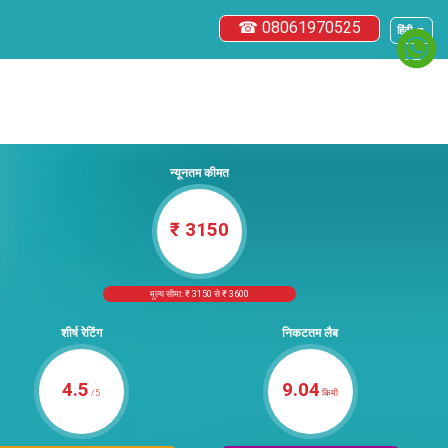
☎ 08061970525
हिंदी ▼
न्यूनतम कीमत
₹ 3150
मूल्य सीमा: ₹ 3150 से ₹ 3600
शीर्ष रेटिंग
निकटतम लैब
4.5
9.04
/5
किमी