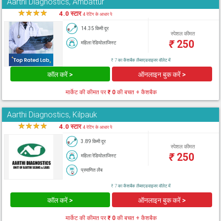
Aarthi Diagnostics, Ambattur
★
★
★
★
★
4.0 स्टार
4 रेटिंग के आधार पे
14.35 किमी दूर
स्पेशल कीमत
₹
250
महिला रेडियोलाजिस्ट
₹ 7 का कैशबैक लैब्सएडवाइजर वॉलेट में
कॉल करें >
ऑनलाइन बुक करें >
मार्केट की कीमत पर
₹ 0
की बचत + कैशबैक
Aarthi Diagnostics, Kilpauk
★
★
★
★
★
4.0 स्टार
4 रेटिंग के आधार पे
3.89 किमी दूर
स्पेशल कीमत
₹
250
महिला रेडियोलाजिस्ट
प्रमाणित लैब
₹ 7 का कैशबैक लैब्सएडवाइजर वॉलेट में
कॉल करें >
ऑनलाइन बुक करें >
मार्केट की कीमत पर
₹ 0
की बचत + कैशबैक