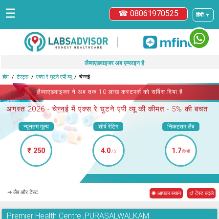
☰
☎ 08061970525
हिंदी ▼
|
लैब्सएडवाइजर अब एम्फाइन है
होम
टेस्ट्स
एक्स रे घुटने एपी व्यू
चेन्नई
लैब्सएडवाइजर ने अब तक 10 लाख कस्टमर्स को सर्विस दिया है
अगस्त 2026 -
चेन्नई में एक्स रे घुटने एपी व्यू
की कीमत - 5% की बचत
न्यूनतम मूल्य
शीर्ष रेटिंग
निकटतम लैब
₹ 250
4.0
1.7
/5
किमी
➜ लैब और टेस्ट
◉ आपका स्थान
↺ टेस्ट बदले
Premier Health Centre ,PURASALWALKAM