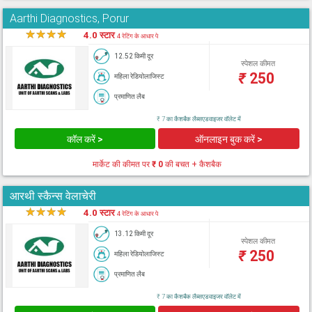
Aarthi Diagnostics, Porur
★
★
★
★
★
4.0 स्टार
4 रेटिंग के आधार पे
12.52 किमी दूर
स्पेशल कीमत
₹
250
महिला रेडियोलाजिस्ट
प्रमाणित लैब
₹ 7 का कैशबैक लैब्सएडवाइजर वॉलेट में
कॉल करें >
ऑनलाइन बुक करें >
मार्केट की कीमत पर
₹ 0
की बचत + कैशबैक
आरथी स्कैन्स वेलाचेरी
★
★
★
★
★
4.0 स्टार
4 रेटिंग के आधार पे
13.12 किमी दूर
स्पेशल कीमत
₹
250
महिला रेडियोलाजिस्ट
प्रमाणित लैब
₹ 7 का कैशबैक लैब्सएडवाइजर वॉलेट में