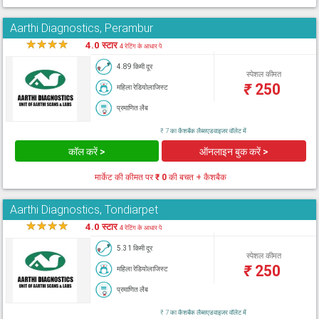
Aarthi Diagnostics, Perambur
★
★
★
★
★
4.0 स्टार
4 रेटिंग के आधार पे
4.89 किमी दूर
स्पेशल कीमत
₹
250
महिला रेडियोलाजिस्ट
प्रमाणित लैब
₹ 7 का कैशबैक लैब्सएडवाइजर वॉलेट में
कॉल करें >
ऑनलाइन बुक करें >
मार्केट की कीमत पर
₹ 0
की बचत + कैशबैक
Aarthi Diagnostics, Tondiarpet
★
★
★
★
★
4.0 स्टार
4 रेटिंग के आधार पे
5.31 किमी दूर
स्पेशल कीमत
₹
250
महिला रेडियोलाजिस्ट
प्रमाणित लैब
₹ 7 का कैशबैक लैब्सएडवाइजर वॉलेट में