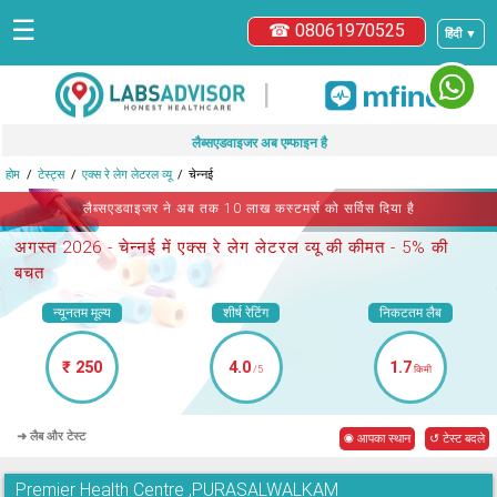
☰
☎ 08061970525
हिंदी ▼
|
लैब्सएडवाइजर अब एम्फाइन है
होम
टेस्ट्स
एक्स रे लेग लेटरल व्यू
चेन्नई
लैब्सएडवाइजर ने अब तक 10 लाख कस्टमर्स को सर्विस दिया है
अगस्त 2026 -
चेन्नई में एक्स रे लेग लेटरल व्यू
की कीमत - 5% की
बचत
न्यूनतम मूल्य
शीर्ष रेटिंग
निकटतम लैब
₹ 250
4.0
1.7
/5
किमी
➜ लैब और टेस्ट
◉ आपका स्थान
↺ टेस्ट बदले
Premier Health Centre ,PURASALWALKAM