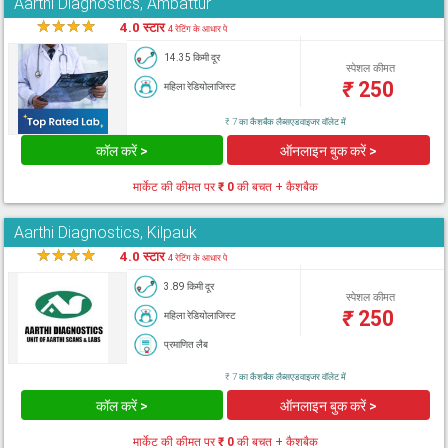
Aarthi Diagnostics, Ambattur
★
★
★
★
★
4.0 स्टार
4 रेटिंग के आधार पे
14.35 किमी दूर
स्पेशल कीमत
₹
250
महिला रेडियोलाजिस्ट
₹ 7 का कैशबैक लैब्सएडवाइजर वॉलेट में
कॉल करें >
ऑनलाइन बुक करें >
मार्केट की कीमत पर
₹ 0
की बचत + कैशबैक
Aarthi Diagnostics, Kilpauk
★
★
★
★
★
4.0 स्टार
4 रेटिंग के आधार पे
3.89 किमी दूर
स्पेशल कीमत
₹
250
महिला रेडियोलाजिस्ट
प्रमाणित लैब
₹ 7 का कैशबैक लैब्सएडवाइजर वॉलेट में
कॉल करें >
ऑनलाइन बुक करें >
मार्केट की कीमत पर
₹ 0
की बचत + कैशबैक