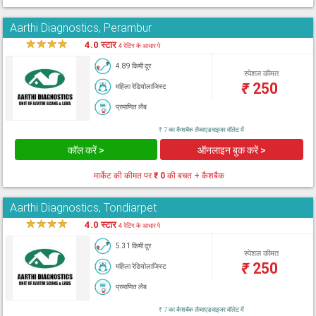
Aarthi Diagnostics, Perambur
★
★
★
★
★
4.0 स्टार
4 रेटिंग के आधार पे
4.89 किमी दूर
स्पेशल कीमत
₹
250
महिला रेडियोलाजिस्ट
प्रमाणित लैब
₹ 7 का कैशबैक लैब्सएडवाइजर वॉलेट में
कॉल करें >
ऑनलाइन बुक करें >
मार्केट की कीमत पर
₹ 0
की बचत + कैशबैक
Aarthi Diagnostics, Tondiarpet
★
★
★
★
★
4.0 स्टार
4 रेटिंग के आधार पे
5.31 किमी दूर
स्पेशल कीमत
₹
250
महिला रेडियोलाजिस्ट
प्रमाणित लैब
₹ 7 का कैशबैक लैब्सएडवाइजर वॉलेट में