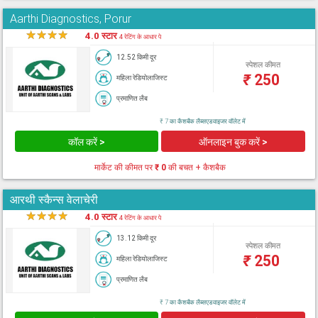
Aarthi Diagnostics, Porur
★
★
★
★
★
4.0 स्टार
4 रेटिंग के आधार पे
12.52 किमी दूर
स्पेशल कीमत
₹
250
महिला रेडियोलाजिस्ट
प्रमाणित लैब
₹ 7 का कैशबैक लैब्सएडवाइजर वॉलेट में
कॉल करें >
ऑनलाइन बुक करें >
मार्केट की कीमत पर
₹ 0
की बचत + कैशबैक
आरथी स्कैन्स वेलाचेरी
★
★
★
★
★
4.0 स्टार
4 रेटिंग के आधार पे
13.12 किमी दूर
स्पेशल कीमत
₹
250
महिला रेडियोलाजिस्ट
प्रमाणित लैब
₹ 7 का कैशबैक लैब्सएडवाइजर वॉलेट में