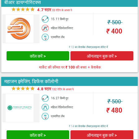
बीआर डायग्नोस्टिक्स
★
★
★
★
★
4.7 स्टार
33 रेटिंग के आधार पे
15.11 किमी दूर
₹
500
महिला रेडियोलाजिस्ट
₹
400
प्रमाणित लैब
₹ 12 का कैशबैक लैब्सएडवाइजर वॉलेट में
कॉल करें >
ऑनलाइन बुक करें >
मार्केट की कीमत पर
₹ 100
की बचत + कैशबैक
महाजन इमेजिंग, डिफेंस कॉलोनी
★
★
★
★
★
4.8 स्टार
132 रेटिंग के आधार पे
16.27 किमी दूर
₹
500
महिला रेडियोलाजिस्ट
₹
480
प्रमाणित लैब
₹ 14 का कैशबैक लैब्सएडवाइजर वॉलेट में
कॉल करें >
ऑनलाइन बुक करें >