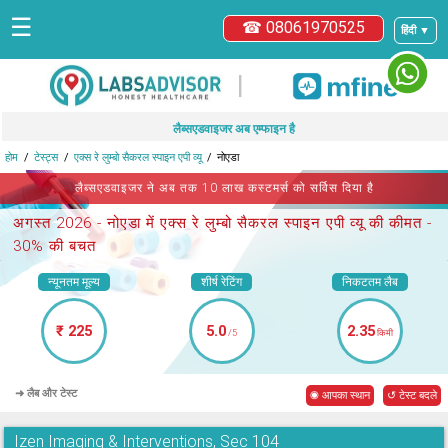
☰
☎ 08061970525
हिंदी ▼
|
लैब्सएडवाइजर अब एम्फाइन है
होम
टेस्ट्स
एक्स रे लुम्बो सैकरल स्पाइन एपी व्यू
नोएडा
लैब्सएडवाइजर ने अब तक 10 लाख कस्टमर्स को सर्विस दिया है
अगस्त 2026 -
नोएडा में एक्स रे लुम्बो सैकरल स्पाइन एपी व्यू
की कीमत -
30% की बचत
न्यूनतम मूल्य
शीर्ष रेटिंग
निकटतम लैब
₹ 225
5.0
2.35
/5
किमी
➜ लैब और टेस्ट
◉ आपका स्थान
↺ टेस्ट बदले
Izen Imaging & Interventions, Sec 104