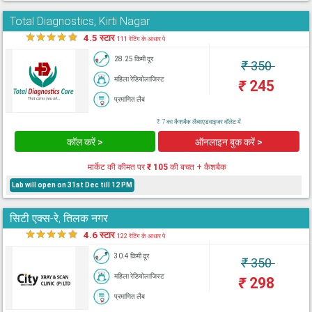
Total Diagnostics, Kirti Nagar
★
★
★
★
★
4.5 स्टार
111 रेटिंग के आधार पे
28.25 किमी दूर
₹
350
महिला रेडियोलाजिस्ट
₹
245
प्रमाणित लैब
₹ 7 का कैशबैक लैब्सएडवाइजर वॉलेट में
कॉल करें >
ऑनलाइन बुक करें >
मार्केट की कीमत पर
₹ 105
की बचत + कैशबैक
Lab will open on 31st Dec till 12 PM
सिटी एक्स-रे, तिलक नगर
★
★
★
★
★
4.6 स्टार
122 रेटिंग के आधार पे
30.4 किमी दूर
₹
350
महिला रेडियोलाजिस्ट
₹
298
प्रमाणित लैब