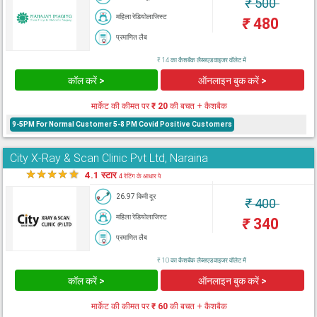
₹
500
महिला रेडियोलाजिस्ट
₹
480
प्रमाणित लैब
₹ 14 का कैशबैक लैब्सएडवाइजर वॉलेट में
कॉल करें >
ऑनलाइन बुक करें >
मार्केट की कीमत पर
₹ 20
की बचत + कैशबैक
9-5PM For Normal Customer 5-8 PM Covid Positive Customers
City X-Ray & Scan Clinic Pvt Ltd, Naraina
★
★
★
★
★
4.1 स्टार
4 रेटिंग के आधार पे
26.97 किमी दूर
₹
400
महिला रेडियोलाजिस्ट
₹
340
प्रमाणित लैब
₹ 10 का कैशबैक लैब्सएडवाइजर वॉलेट में
कॉल करें >
ऑनलाइन बुक करें >
मार्केट की कीमत पर
₹ 60
की बचत + कैशबैक