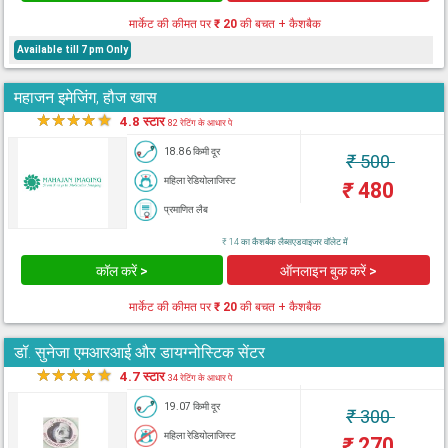
मार्केट की कीमत पर
₹ 20
की बचत + कैशबैक
Available till 7 pm Only
महाजन इमेजिंग, हौज खास
★
★
★
★
★
4.8 स्टार
82 रेटिंग के आधार पे
18.86 किमी दूर
₹
500
महिला रेडियोलाजिस्ट
₹
480
प्रमाणित लैब
₹ 14 का कैशबैक लैब्सएडवाइजर वॉलेट में
कॉल करें >
ऑनलाइन बुक करें >
मार्केट की कीमत पर
₹ 20
की बचत + कैशबैक
डॉ. सुनेजा एमआरआई और डायग्नोस्टिक सेंटर
★
★
★
★
★
4.7 स्टार
34 रेटिंग के आधार पे
19.07 किमी दूर
₹
300
महिला रेडियोलाजिस्ट
₹
270