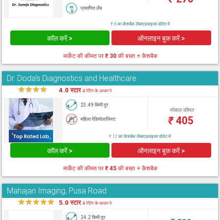
प्रमाणित लैब
₹ 8 का कैशबैक लैब्सएडवाइजर वॉलेट में
कॉल करें >
ऑनलाइन बुक करें >
मार्केट की कीमत पर
₹ 30
की बचत + कैशबैक
Dr. Doda's Diagnostics and Healthcare
★
★
★
★
★
4.0 स्टार
4 रेटिंग के आधार पे
23.49 किमी दूर
स्पेशल कीमत
₹
405
महिला रेडियोलाजिस्ट
₹ 12 का कैशबैक लैब्सएडवाइजर वॉलेट में
कॉल करें >
ऑनलाइन बुक करें >
मार्केट की कीमत पर
₹ 45
की बचत + कैशबैक
Mahajan Imaging, Pusa Road
★
★
★
★
★
5.0 स्टार
4 रेटिंग के आधार पे
24.2 किमी दूर