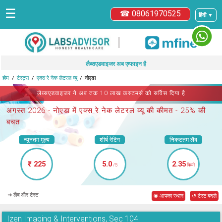
☰
☎ 08061970525
हिंदी ▼
|
लैब्सएडवाइजर अब एम्फाइन है
होम
टेस्ट्स
एक्स रे नेक लेटरल व्यू
नोएडा
लैब्सएडवाइजर ने अब तक 10 लाख कस्टमर्स को सर्विस दिया है
अगस्त 2026 -
नोएडा में एक्स रे नेक लेटरल व्यू
की कीमत - 25% की
बचत
न्यूनतम मूल्य
शीर्ष रेटिंग
निकटतम लैब
₹ 225
5.0
2.35
/5
किमी
➜ लैब और टेस्ट
◉ आपका स्थान
↺ टेस्ट बदले
Izen Imaging & Interventions, Sec 104