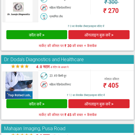
₹
300
महिला रेडियोलाजिस्ट
₹
270
प्रमाणित लैब
₹ 8 का कैशबैक लैब्सएडवाइजर वॉलेट में
कॉल करें >
ऑनलाइन बुक करें >
मार्केट की कीमत पर
₹ 30
की बचत + कैशबैक
Dr. Doda's Diagnostics and Healthcare
★
★
★
★
★
4.0 स्टार
4 रेटिंग के आधार पे
23.49 किमी दूर
स्पेशल कीमत
₹
405
महिला रेडियोलाजिस्ट
₹ 12 का कैशबैक लैब्सएडवाइजर वॉलेट में
कॉल करें >
ऑनलाइन बुक करें >
मार्केट की कीमत पर
₹ 45
की बचत + कैशबैक
Mahajan Imaging, Pusa Road