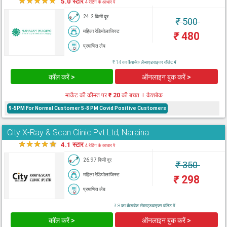
★
★
★
★
★
5.0 स्टार
4 रेटिंग के आधार पे
24.2 किमी दूर
₹
500
महिला रेडियोलाजिस्ट
₹
480
प्रमाणित लैब
₹ 14 का कैशबैक लैब्सएडवाइजर वॉलेट में
कॉल करें >
ऑनलाइन बुक करें >
मार्केट की कीमत पर
₹ 20
की बचत + कैशबैक
9-5PM For Normal Customer 5-8 PM Covid Positive Customers
City X-Ray & Scan Clinic Pvt Ltd, Naraina
★
★
★
★
★
4.1 स्टार
4 रेटिंग के आधार पे
26.97 किमी दूर
₹
350
महिला रेडियोलाजिस्ट
₹
298
प्रमाणित लैब
₹ 8 का कैशबैक लैब्सएडवाइजर वॉलेट में
कॉल करें >
ऑनलाइन बुक करें >