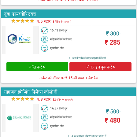
मार्केट की कीमत पर
₹ 100
की बचत + कैशबैक
वृंदा डायग्नोस्टिक्स
★
★
★
★
★
4.5 स्टार
18 रेटिंग के आधार पे
15.13 किमी दूर
₹
300
महिला रेडियोलाजिस्ट
₹
285
प्रमाणित लैब
₹ 8 का कैशबैक लैब्सएडवाइजर वॉलेट में
कॉल करें >
ऑनलाइन बुक करें >
मार्केट की कीमत पर
₹ 15
की बचत + कैशबैक
महाजन इमेजिंग, डिफेंस कॉलोनी
★
★
★
★
★
4.8 स्टार
132 रेटिंग के आधार पे
16.27 किमी दूर
₹
500
महिला रेडियोलाजिस्ट
₹
480
प्रमाणित लैब
₹ 14 का कैशबैक लैब्सएडवाइजर वॉलेट में