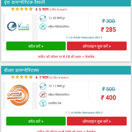
वृंदा डायग्नोस्टिक वैशाली
★
★
★
★
★
4.5 स्टार
4 रेटिंग के आधार पे
12.69 किमी दूर
₹
300
महिला रेडियोलाजिस्ट
₹
285
₹ 8 का कैशबैक लैब्सएडवाइजर वॉलेट में
कॉल करें >
ऑनलाइन बुक करें >
मार्केट की कीमत पर
₹ 15
की बचत + कैशबैक
बीआर डायग्नोस्टिक्स
★
★
★
★
★
4.7 स्टार
33 रेटिंग के आधार पे
15.11 किमी दूर
₹
500
महिला रेडियोलाजिस्ट
₹
400
प्रमाणित लैब
₹ 12 का कैशबैक लैब्सएडवाइजर वॉलेट में
कॉल करें >
ऑनलाइन बुक करें >