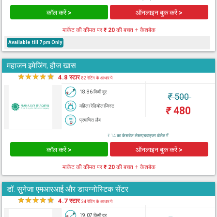
कॉल करें >
ऑनलाइन बुक करें >
मार्केट की कीमत पर
₹ 20
की बचत + कैशबैक
Available till 7 pm Only
महाजन इमेजिंग, हौज खास
★
★
★
★
★
4.8 स्टार
82 रेटिंग के आधार पे
18.86 किमी दूर
₹
500
महिला रेडियोलाजिस्ट
₹
480
प्रमाणित लैब
₹ 14 का कैशबैक लैब्सएडवाइजर वॉलेट में
कॉल करें >
ऑनलाइन बुक करें >
मार्केट की कीमत पर
₹ 20
की बचत + कैशबैक
डॉ. सुनेजा एमआरआई और डायग्नोस्टिक सेंटर
★
★
★
★
★
4.7 स्टार
34 रेटिंग के आधार पे
19.07 किमी दूर