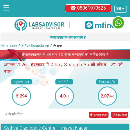
☰
☎ 08061970525
हिंदी ▼
|
लैब्सएडवाइजर अब एम्फाइन है
होम
टेस्ट्स
X Ray Scapula Ap
हैदराबाद
लैब्सएडवाइजर ने अब तक 10 लाख कस्टमर्स को सर्विस दिया है
अगस्त 2026 -
हैदराबाद में X Ray Scapula Ap
की कीमत - 2% की
बचत
न्यूनतम मूल्य
शीर्ष रेटिंग
निकटतम लैब
₹ 294
4.0
2.07
/5
किमी
➜ लैब और टेस्ट
◉ आपका स्थान
↺ टेस्ट बदले
Sathya Diagnostic Centre, Himayat Nagar