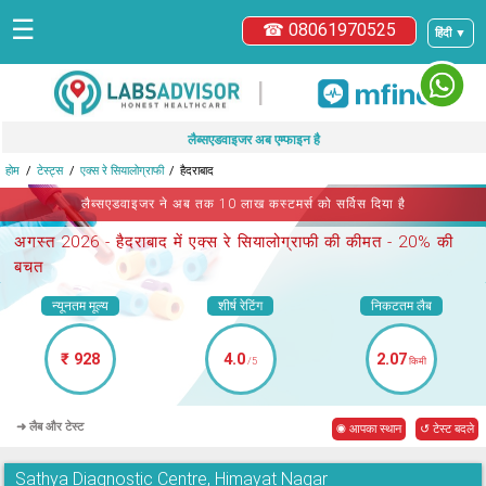
☰
☎ 08061970525
हिंदी ▼
|
लैब्सएडवाइजर अब एम्फाइन है
होम
टेस्ट्स
एक्स रे सियालोग्राफी
हैदराबाद
लैब्सएडवाइजर ने अब तक 10 लाख कस्टमर्स को सर्विस दिया है
अगस्त 2026 -
हैदराबाद में एक्स रे सियालोग्राफी
की कीमत - 20% की
बचत
न्यूनतम मूल्य
शीर्ष रेटिंग
निकटतम लैब
₹ 928
4.0
2.07
/5
किमी
➜ लैब और टेस्ट
◉ आपका स्थान
↺ टेस्ट बदले
Sathya Diagnostic Centre, Himayat Nagar