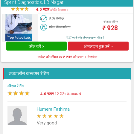
Sprint Diagnostics, LB Nagar
★
★
★
★
★
4.0 स्टार
4 रेटिंग के आधार पे
8.02 किमी दूर
स्पेशल कीमत
₹
928
महिला रेडियोलाजिस्ट
₹ 27 का कैशबैक लैब्सएडवाइजर वॉलेट में
कॉल करें >
ऑनलाइन बुक करें >
मार्केट की कीमत पर
₹ 232
की बचत + कैशबैक
तत्कालीन कस्टमर रेटिंग
औसत रेटिंग
★
★
★
★
★
4.0 स्टार
12 रेटिंग के आधार पे
Humera Fathima
★
★
★
★
★
Very good