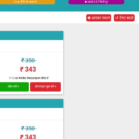
16 ★ रेटिंग के आधार पे
◉ आपसे 2.07 किमी दूर
◉ आपका स्थान
↺ टेस्ट बदले
₹
350
₹
343
₹ 10 का कैशबैक लैब्सएडवाइजर वॉलेट में
कॉल करें >
ऑनलाइन बुक करें >
₹
350
₹
343