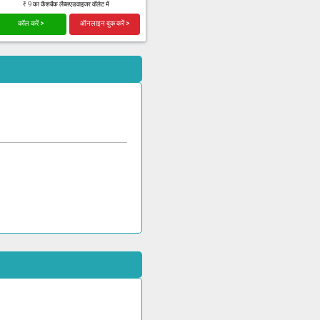
₹ 9 का कैशबैक लैब्सएडवाइजर वॉलेट में
कॉल करें >
ऑनलाइन बुक करें >