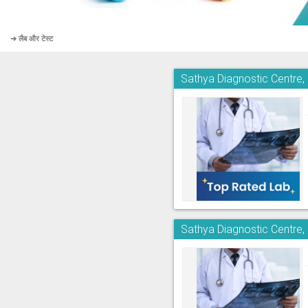
➜ लैब और टेस्ट
Sathya Diagnostic Centre
Sathya Diagnostic Centre,