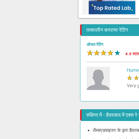
तत्कालीन कस्टमर रेटिंग
औसत रेटिंग
★
★
★
★
★
4.0 स्टा
Humer
★
Very 
संक्षिप्त में - हैदराबाद में एक्स
लैब्सएडवाइजर के द्वारा हैदराब