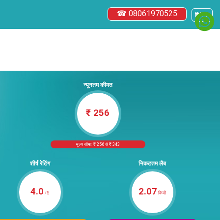
☎ 08061970525
हिंदी ▼
न्यूनतम कीमत
₹ 256
मूल्य सीमा: ₹ 256 से ₹ 343
शीर्ष रेटिंग
निकटतम लैब
4.0
2.07
/5
किमी