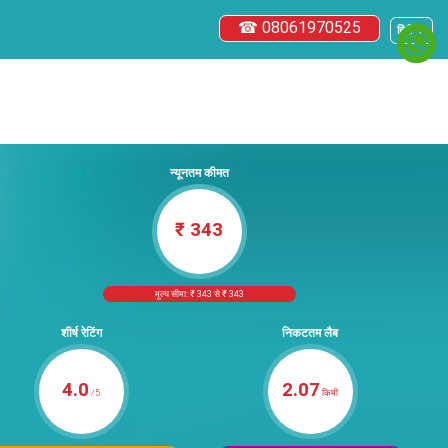
☎ 08061970525
हिंदी ▼
न्यूनतम कीमत
₹ 343
मूल्य सीमा: ₹ 343 से ₹ 343
शीर्ष रेटिंग
निकटतम लैब
4.0
2.07
/5
किमी