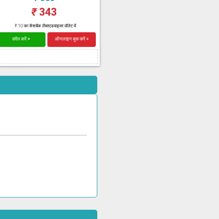
₹
343
₹ 10 का कैशबैक लैब्सएडवाइजर वॉलेट में
कॉल करें >
ऑनलाइन बुक करें >