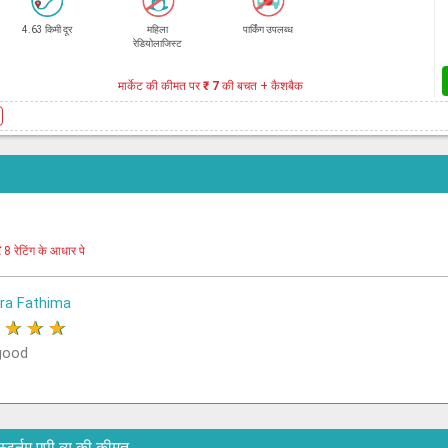
4.63 किमी दूर
महिला
पार्किंग उपलब्ध
रेडियोलाजिस्ट
मार्केट की कीमत पर
₹ 7
की बचत + कैशबैक
e
र
8 रेटिंग के आधार पे
a Fathima
★
★
★
★
good
रे स्टर्नम एपी व्यू की कीमत