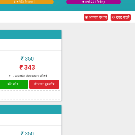
8 ★ रेटिंग के आधार पे
◉ आपसे 2.07 किमी दूर
◉ आपका स्थान
↺ टेस्ट बदले
₹
350
₹
343
₹ 10 का कैशबैक लैब्सएडवाइजर वॉलेट में
कॉल करें >
ऑनलाइन बुक करें >
₹
350