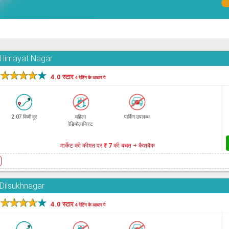
, Himayat Nagar
★
★
★
★
★
4.0 स्टार
4 रेटिंग के आधार पे
2.07 किमी दूर
महिला
पार्किंग उपलब्ध
रेडियोलाजिस्ट
मार्केट की कीमत पर
₹ 7
की बचत + कैशबैक
e
 Dilsukhnagar
★
★
★
★
★
4.0 स्टार
4 रेटिंग के आधार पे