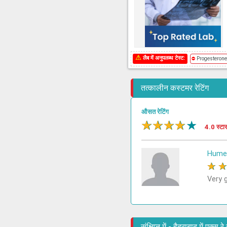
⚠
लैब में अनुपलब्ध टेस्ट:
⛔
Progesteron
तत्कालीन कस्टमर रेटिंग
औसत रेटिंग
★
★
★
★
★
4.0 स्टा
Humer
★
Very 
संक्षिप्त में - हैदराबाद में एक्स 