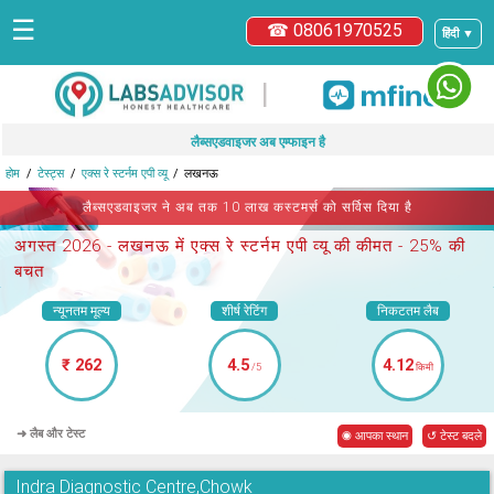
☰
☎ 08061970525
हिंदी ▼
|
लैब्सएडवाइजर अब एम्फाइन है
होम
टेस्ट्स
एक्स रे स्टर्नम एपी व्यू
लखनऊ
लैब्सएडवाइजर ने अब तक 10 लाख कस्टमर्स को सर्विस दिया है
अगस्त 2026 -
लखनऊ में एक्स रे स्टर्नम एपी व्यू
की कीमत - 25% की
बचत
न्यूनतम मूल्य
शीर्ष रेटिंग
निकटतम लैब
₹ 262
4.5
4.12
/5
किमी
➜ लैब और टेस्ट
◉ आपका स्थान
↺ टेस्ट बदले
Indra Diagnostic Centre,Chowk