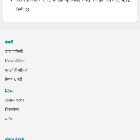
लखनऊ में एक्स रे स्टर्नम एपी व्यू के लिए सबसे नजदीक लैब मात्र 4.12
किमी दूर
कंपनी
डाटा पालिसी
रिफंड पॉलिसी
प्राइवेसी पॉलिसी
नियम & शर्तें
लिंक्स
सामान्य प्रश्न
डिस्क्लेमर
ब्लॉग
सोशल नेटवर्क