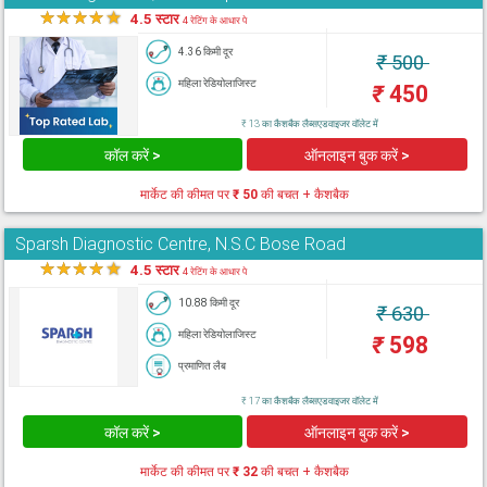
★
★
★
★
★
4.5 स्टार
4 रेटिंग के आधार पे
4.36 किमी दूर
₹
500
महिला रेडियोलाजिस्ट
₹
450
₹ 13 का कैशबैक लैब्सएडवाइजर वॉलेट में
कॉल करें >
ऑनलाइन बुक करें >
मार्केट की कीमत पर
₹ 50
की बचत + कैशबैक
Sparsh Diagnostic Centre, N.S.C Bose Road
★
★
★
★
★
4.5 स्टार
4 रेटिंग के आधार पे
10.88 किमी दूर
₹
630
महिला रेडियोलाजिस्ट
₹
598
प्रमाणित लैब
₹ 17 का कैशबैक लैब्सएडवाइजर वॉलेट में
कॉल करें >
ऑनलाइन बुक करें >
मार्केट की कीमत पर
₹ 32
की बचत + कैशबैक