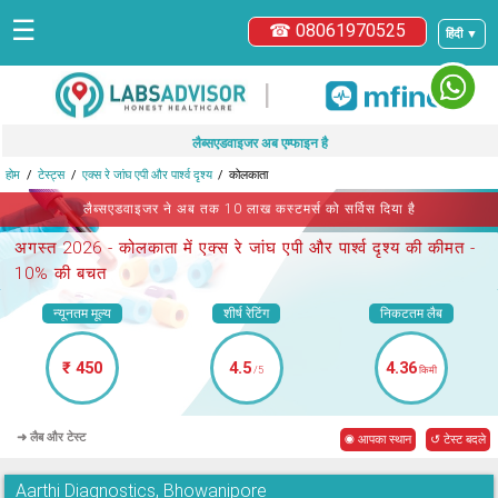
☰
☎ 08061970525
हिंदी ▼
|
लैब्सएडवाइजर अब एम्फाइन है
होम
टेस्ट्स
एक्स रे जांघ एपी और पार्श्व दृश्य
कोलकाता
लैब्सएडवाइजर ने अब तक 10 लाख कस्टमर्स को सर्विस दिया है
अगस्त 2026 -
कोलकाता में एक्स रे जांघ एपी और पार्श्व दृश्य
की कीमत -
10% की बचत
न्यूनतम मूल्य
शीर्ष रेटिंग
निकटतम लैब
₹ 450
4.5
4.36
/5
किमी
➜ लैब और टेस्ट
◉ आपका स्थान
↺ टेस्ट बदले
Aarthi Diagnostics, Bhowanipore