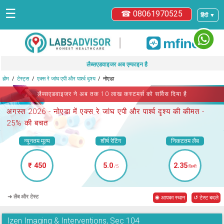
☰
☎ 08061970525
हिंदी ▼
|
लैब्सएडवाइजर अब एम्फाइन है
होम
टेस्ट्स
एक्स रे जांघ एपी और पार्श्व दृश्य
नोएडा
लैब्सएडवाइजर ने अब तक 10 लाख कस्टमर्स को सर्विस दिया है
अगस्त 2026 -
नोएडा में एक्स रे जांघ एपी और पार्श्व दृश्य
की कीमत -
25% की बचत
न्यूनतम मूल्य
शीर्ष रेटिंग
निकटतम लैब
₹ 450
5.0
2.35
/5
किमी
➜ लैब और टेस्ट
◉ आपका स्थान
↺ टेस्ट बदले
Izen Imaging & Interventions, Sec 104