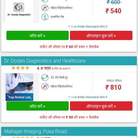
₹
600
महिला रेडियोलाजिस्ट
₹
540
प्रमाणित लैब
₹ 16 का कैशबैक लैब्सएडवाइजर वॉलेट में
कॉल करें >
ऑनलाइन बुक करें >
मार्केट की कीमत पर
₹ 60
की बचत + कैशबैक
Dr. Doda's Diagnostics and Healthcare
★
★
★
★
★
4.0 स्टार
4 रेटिंग के आधार पे
23.49 किमी दूर
स्पेशल कीमत
₹
810
महिला रेडियोलाजिस्ट
₹ 24 का कैशबैक लैब्सएडवाइजर वॉलेट में
कॉल करें >
ऑनलाइन बुक करें >
मार्केट की कीमत पर
₹ 90
की बचत + कैशबैक
Mahajan Imaging, Pusa Road