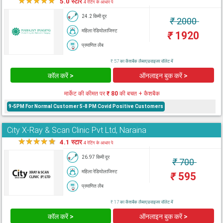
★
★
★
★
★
5.0 स्टार
4 रेटिंग के आधार पे
24.2 किमी दूर
₹
2000
महिला रेडियोलाजिस्ट
₹
1920
प्रमाणित लैब
₹ 57 का कैशबैक लैब्सएडवाइजर वॉलेट में
कॉल करें >
ऑनलाइन बुक करें >
मार्केट की कीमत पर
₹ 80
की बचत + कैशबैक
9-5PM For Normal Customer 5-8 PM Covid Positive Customers
City X-Ray & Scan Clinic Pvt Ltd, Naraina
★
★
★
★
★
4.1 स्टार
4 रेटिंग के आधार पे
26.97 किमी दूर
₹
700
महिला रेडियोलाजिस्ट
₹
595
प्रमाणित लैब
₹ 17 का कैशबैक लैब्सएडवाइजर वॉलेट में
कॉल करें >
ऑनलाइन बुक करें >