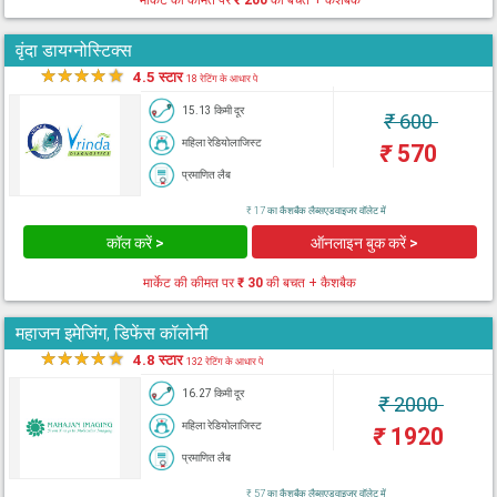
मार्केट की कीमत पर
₹ 200
की बचत + कैशबैक
वृंदा डायग्नोस्टिक्स
★
★
★
★
★
4.5 स्टार
18 रेटिंग के आधार पे
15.13 किमी दूर
₹
600
महिला रेडियोलाजिस्ट
₹
570
प्रमाणित लैब
₹ 17 का कैशबैक लैब्सएडवाइजर वॉलेट में
कॉल करें >
ऑनलाइन बुक करें >
मार्केट की कीमत पर
₹ 30
की बचत + कैशबैक
महाजन इमेजिंग, डिफेंस कॉलोनी
★
★
★
★
★
4.8 स्टार
132 रेटिंग के आधार पे
16.27 किमी दूर
₹
2000
महिला रेडियोलाजिस्ट
₹
1920
प्रमाणित लैब
₹ 57 का कैशबैक लैब्सएडवाइजर वॉलेट में