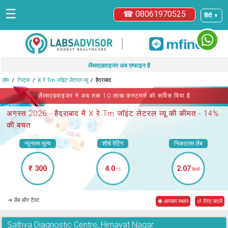
☰
☎ 08061970525
हिंदी ▼
|
लैब्सएडवाइजर अब एम्फाइन है
होम
टेस्ट्स
X रे Tm जॉइंट लेटरल व्यू
हैदराबाद
लैब्सएडवाइजर ने अब तक 10 लाख कस्टमर्स को सर्विस दिया है
अगस्त 2026 -
हैदराबाद में X रे Tm जॉइंट लेटरल व्यू
की कीमत - 14%
की बचत
न्यूनतम मूल्य
शीर्ष रेटिंग
निकटतम लैब
₹ 300
4.0
2.07
/5
किमी
➜ लैब और टेस्ट
◉ आपका स्थान
↺ टेस्ट बदले
Sathya Diagnostic Centre, Himayat Nagar