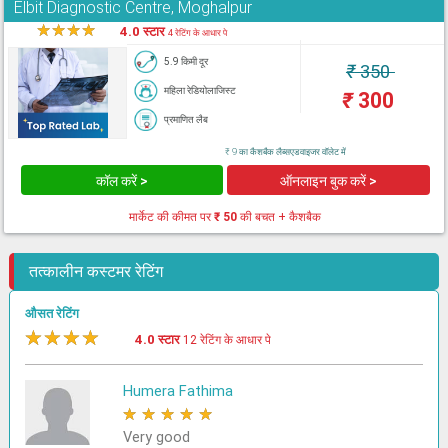
Elbit Diagnostic Centre, Moghalpur
★
★
★
★
★
4.0 स्टार
4 रेटिंग के आधार पे
5.9 किमी दूर
₹
350
महिला रेडियोलाजिस्ट
₹
300
प्रमाणित लैब
₹ 9 का कैशबैक लैब्सएडवाइजर वॉलेट में
कॉल करें >
ऑनलाइन बुक करें >
मार्केट की कीमत पर
₹ 50
की बचत + कैशबैक
तत्कालीन कस्टमर रेटिंग
औसत रेटिंग
★
★
★
★
★
4.0 स्टार
12 रेटिंग के आधार पे
Humera Fathima
★
★
★
★
★
Very good