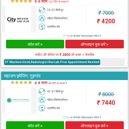
★
★
★
★
★
4.6 स्टार
122 रेटिंग के आधार पे
34.33 किमी दूर
₹
7000
महिला रेडियोलाजिस्ट
₹
4200
प्रमाणित लैब
₹ 126 का कैशबैक लैब्सएडवाइजर वॉलेट में
कॉल करें >
ऑनलाइन बुक करें >
मार्केट की कीमत पर
₹ 2800
की बचत + कैशबैक
3T Machine Used,Radiologist Run Lab.Prior Appointment Needed
महाजन इमेजिंग, गुड़गांव
★
★
★
★
★
4.8 स्टार
49 रेटिंग के आधार पे
43.61 किमी दूर
₹
8000
महिला रेडियोलाजिस्ट
₹
7440
प्रमाणित लैब
₹ 223 का कैशबैक लैब्सएडवाइजर वॉलेट में
कॉल करें >
ऑनलाइन बुक करें >