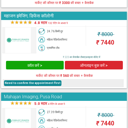
मार्केट की कीमत पर
₹ 3300
की बचत + कैशबैक
महाजन इमेजिंग, डिफेंस कॉलोनी
★
★
★
★
★
4.8 स्टार
132 रेटिंग के आधार पे
24.76 किमी दूर
₹
8000
महिला रेडियोलाजिस्ट
₹
7440
प्रमाणित लैब
₹ 223 का कैशबैक लैब्सएडवाइजर वॉलेट में
कॉल करें >
ऑनलाइन बुक करें >
मार्केट की कीमत पर
₹ 560
की बचत + कैशबैक
Need to confirm the appointment First
Mahajan Imaging, Pusa Road
★
★
★
★
★
5.0 स्टार
4 रेटिंग के आधार पे
27.39 किमी दूर
₹
8000
महिला रेडियोलाजिस्ट
₹
7440