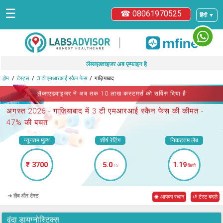
☰
☎ 08061970525
हिंदी ▼
|
लैब्सएडवाइजर अब एम्फाइन है
होम
टेस्ट्स
3 टी एमआरआई स्कैन फेस
गाज़ियाबाद
लैब्सएडवाइजर ने अब तक 10 लाख कस्टमर्स को सर्विस दिया है
अगस्त 2026 -
गाज़ियाबाद में 3 टी एमआरआई स्कैन फेस
की कीमत -
47% की बचत
न्यूनतम मूल्य
शीर्ष रेटिंग
निकटतम लैब
₹ 3700
5.0
1.19
/5
किमी
➜ लैब और टेस्ट
◉ आपका स्थान
↺ टेस्ट बदले
वृंदा डायग्नोस्टिक्स